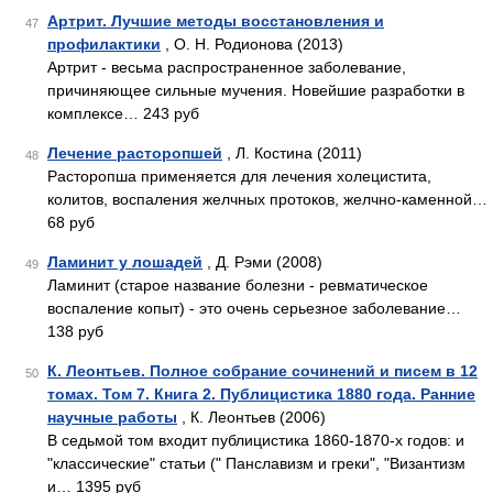
Артрит. Лучшие методы восстановления и
47
профилактики
, О. Н. Родионова (2013)
Артрит - весьма распространенное заболевание,
причиняющее сильные мучения. Новейшие разработки в
комплексе… 243 руб
Лечение расторопшей
, Л. Костина (2011)
48
Расторопша применяется для лечения холецистита,
колитов, воспаления желчных протоков, желчно-каменной…
68 руб
Ламинит у лошадей
, Д. Рэми (2008)
49
Ламинит (старое название болезни - ревматическое
воспаление копыт) - это очень серьезное заболевание…
138 руб
К. Леонтьев. Полное собрание сочинений и писем в 12
50
томах. Том 7. Книга 2. Публицистика 1880 года. Ранние
научные работы
, К. Леонтьев (2006)
В седьмой том входит публицистика 1860-1870-х годов: и
"классические" статьи (" Панславизм и греки", "Византизм
и… 1395 руб