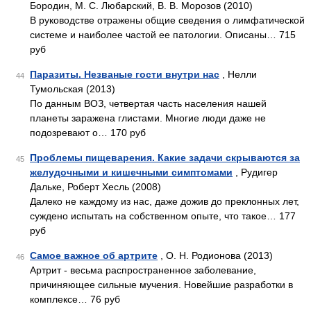
Бородин, М. С. Любарский, В. В. Морозов (2010)
В руководстве отражены общие сведения о лимфатической
системе и наиболее частой ее патологии. Описаны… 715
руб
Паразиты. Незваные гости внутри нас
, Нелли
44
Тумольская (2013)
По данным ВОЗ, четвертая часть населения нашей
планеты заражена глистами. Многие люди даже не
подозревают о… 170 руб
Проблемы пищеварения. Какие задачи скрываются за
45
желудочными и кишечными симптомами
, Рудигер
Дальке, Роберт Хесль (2008)
Далеко не каждому из нас, даже дожив до преклонных лет,
суждено испытать на собственном опыте, что такое… 177
руб
Самое важное об артрите
, О. Н. Родионова (2013)
46
Артрит - весьма распространенное заболевание,
причиняющее сильные мучения. Новейшие разработки в
комплексе… 76 руб