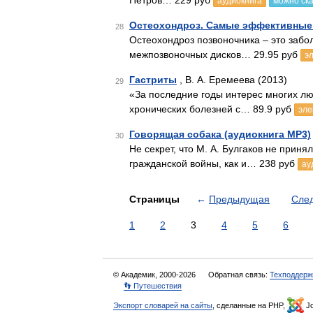
Петров… 229 руб
аудиокнига
можно ск
Остеохондроз. Самые эффективные
28
Остеохондроз позвоночника – это забо
межпозвоночных дисков… 29.95 руб
э
Гастриты
, В. А. Еремеева (2013)
29
«За последние годы интерес многих лю
хронических болезней с… 89.9 руб
эле
Говорящая собака (аудиокнига MP3)
30
Не секрет, что М. А. Булгаков не прин
гражданской войны, как и… 238 руб
ау
Страницы
←
Предыдущая
Сле
1
2
3
4
5
6
© Академик, 2000-2026
Обратная связь:
Техподдерж
👣 Путешествия
Экспорт словарей на сайты
, сделанные на PHP,
Jo