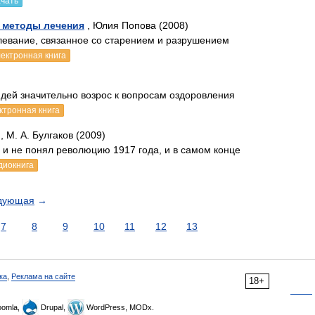
ачать
 методы лечения
, Юлия Попова (2008)
левание, связанное со старением и разрушением
лектронная книга
дей значительно возрос к вопросам оздоровления
ктронная книга
, М. А. Булгаков (2009)
ял и не понял революцию 1917 года, и в самом конце
диокнига
дующая
→
7
8
9
10
11
12
13
ка
,
Реклама на сайте
18+
omla,
Drupal,
WordPress, MODx.