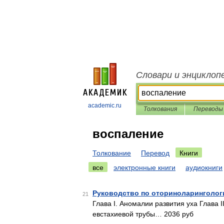
Словари и энциклоп
academic.ru
Толкования
Переводы
воспаление
Толкование
Перевод
Книги
все
электронные книги
аудиокниги
Руководство по оториноларингологи
21
Глава I. Аномалии развития уха Глава I
евстахиевой трубы… 2036 руб