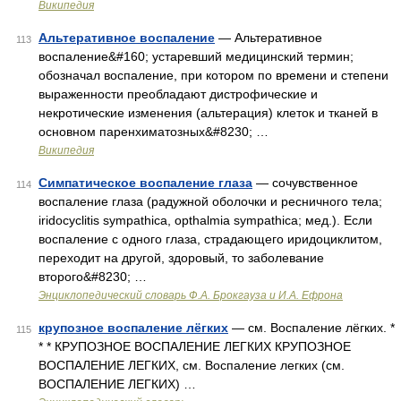
Википедия
Альтеративное воспаление
— Альтеративное
113
воспаление&#160; устаревший медицинский термин;
обозначал воспаление, при котором по времени и степени
выраженности преобладают дистрофические и
некротические изменения (альтерация) клеток и тканей в
основном паренхиматозных&#8230; …
Википедия
Симпатическое воспаление глаза
— сочувственное
114
воспаление глаза (радужной оболочки и ресничного тела;
iridocyclitis sympathica, opthalmia sympathica; мед.). Если
воспаление с одного глаза, страдающего иридоциклитом,
переходит на другой, здоровый, то заболевание
второго&#8230; …
Энциклопедический словарь Ф.А. Брокгауза и И.А. Ефрона
крупозное воспаление лёгких
— см. Воспаление лёгких. *
115
* * КРУПОЗНОЕ ВОСПАЛЕНИЕ ЛЕГКИХ КРУПОЗНОЕ
ВОСПАЛЕНИЕ ЛЕГКИХ, см. Воспаление легких (см.
ВОСПАЛЕНИЕ ЛЕГКИХ) …