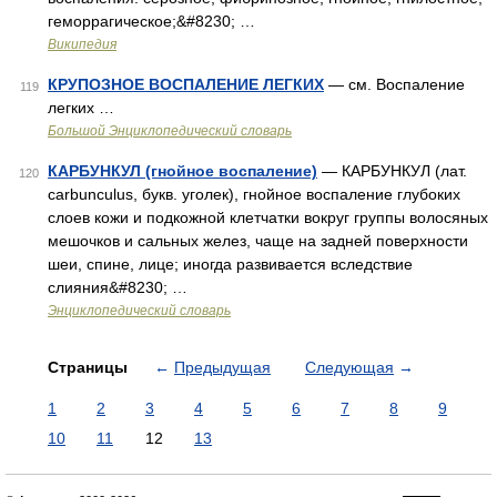
геморрагическое;&#8230; …
Википедия
КРУПОЗНОЕ ВОСПАЛЕНИЕ ЛЕГКИХ
— см. Воспаление
119
легких …
Большой Энциклопедический словарь
КАРБУНКУЛ (гнойное воспаление)
— КАРБУНКУЛ (лат.
120
carbunculus, букв. уголек), гнойное воспаление глубоких
слоев кожи и подкожной клетчатки вокруг группы волосяных
мешочков и сальных желез, чаще на задней поверхности
шеи, спине, лице; иногда развивается вследствие
слияния&#8230; …
Энциклопедический словарь
Страницы
←
Предыдущая
Следующая
→
1
2
3
4
5
6
7
8
9
10
11
12
13