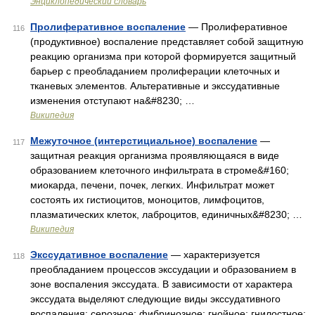
Энциклопедический словарь
Пролиферативное воспаление
— Пролиферативное
116
(продуктивное) воспаление представляет собой защитную
реакцию организма при которой формируется защитный
барьер с преобладанием пролиферации клеточных и
тканевых элементов. Альтеративные и экссудативные
изменения отступают на&#8230; …
Википедия
Межуточное (интерстициальное) воспаление
—
117
защитная реакция организма проявляющаяся в виде
образованием клеточного инфильтрата в строме&#160;
миокарда, печени, почек, легких. Инфильтрат может
состоять их гистиоцитов, моноцитов, лимфоцитов,
плазматических клеток, лаброцитов, единичных&#8230; …
Википедия
Экссудативное воспаление
— характеризуется
118
преобладанием процессов экссудации и образованием в
зоне воспаления экссудата. В зависимости от характера
экссудата выделяют следующие виды экссудативного
воспаления: серозное; фибринозное; гнойное; гнилостное;