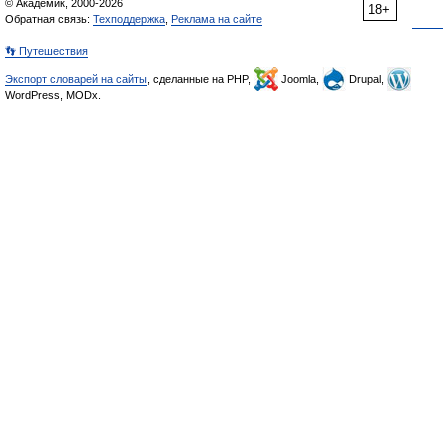
© Академик, 2000-2026
18+
Обратная связь:
Техподдержка
,
Реклама на сайте
👣 Путешествия
Экспорт словарей на сайты
, сделанные на PHP,
Joomla,
Drupal,
WordPress, MODx.