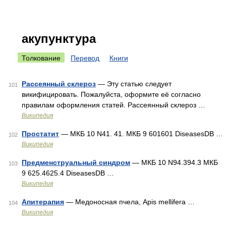
акупунктура
Толкование
Перевод
Книги
Рассеянный склероз
— Эту статью следует
101
викифицировать. Пожалуйста, оформите её согласно
правилам оформления статей. Рассеянный склероз …
Википедия
Простатит
— МКБ 10 N41. 41. МКБ 9 601601 DiseasesDB …
102
Википедия
Предменструальный синдром
— МКБ 10 N94.394.3 МКБ
103
9 625.4625.4 DiseasesDB …
Википедия
Апитерапия
— Медоносная пчела, Apis mellifera …
104
Википедия