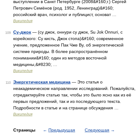
выступлении в Санкт Петербурге (2008&#160;г.) Сергей
Петрович Семёнов (род. 1952, Ленинград)&#160;
российский врач, психолог и публицист, основат …
Википедия
Су-джок
— (су джок, оннури су джок, Su Jok Onnuri, с
109
корейского: Су кисть, Джок стопа)&#160; современное
учение, предложенное Пак Чже Ву, об энергетической
системе природы. В более распространённом
понимании&#160; один из методов восточной
медицины,&#8230; …
Википедия
Энергетическая медицина
— Это статья о
110
неакадемическом направлении исследований. Пожалуйста,
отредактируйте статью так, чтобы это было ясно как из её
первых предложений, так и из последующего текста.
Подробности в статье и на странице обсуждения …
Википедия
Страницы
←
Предыдущая
Следующая
→