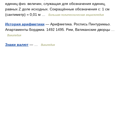
единиц физ. величин, служащая для обозначения единиц,
равных Z доле исходных. Сокращённые обозначения с: 1 см
(сантиметр) = 0,01 м …
Большая политехническая энциклопедия
История арифметики
— Арифметика. Роспись Пинтуриккьо.
Апартаменты Борджиа. 1492 1495. Рим, Ватиканские дворцы …
Википедия
Знаки валют
— …
Википедия