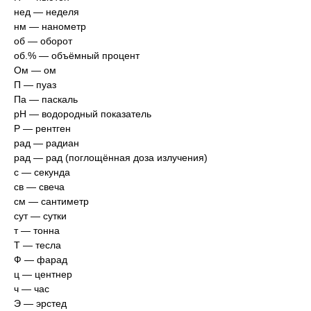
нед — неделя
нм — нанометр
об — оборот
об.% — объёмный процент
Ом — ом
П — пуаз
Па — паскаль
pH — водородный показатель
Р — рентген
рад — радиан
рад — рад (поглощённая доза излучения)
с — секунда
св — свеча
см — сантиметр
сут — сутки
т — тонна
Т — тесла
Ф — фарад
ц — центнер
ч — час
Э — эрстед