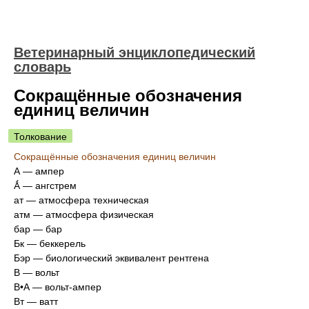
Ветеринарный энциклопедический
словарь
Сокращённые обозначения
единиц величин
Толкование
Сокращённые обозначения единиц величин
А — ампер
Ǻ — ангстрем
ат — атмосфера техническая
атм — атмосфера физическая
бар — бар
Бк — беккерель
Бэр — биологический эквивалент рентгена
В — вольт
В•А — вольт-ампер
Вт — ватт