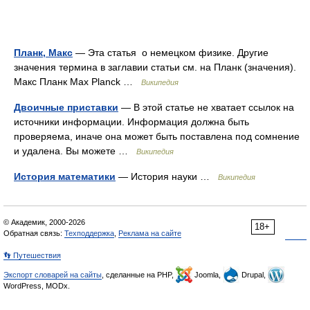
Планк, Макс
— Эта статья о немецком физике. Другие
значения термина в заглавии статьи см. на Планк (значения).
Макс Планк Max Planck …
Википедия
Двоичные приставки
— В этой статье не хватает ссылок на
источники информации. Информация должна быть
проверяема, иначе она может быть поставлена под сомнение
и удалена. Вы можете …
Википедия
История математики
— История науки …
Википедия
© Академик, 2000-2026
18+
Обратная связь:
Техподдержка
,
Реклама на сайте
👣 Путешествия
Экспорт словарей на сайты
, сделанные на PHP,
Joomla,
Drupal,
WordPress, MODx.