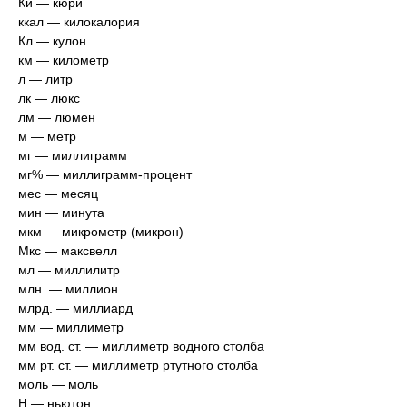
Ки — кюри
ккал — килокалория
Кл — кулон
км — километр
л — литр
лк — люкс
лм — люмен
м — метр
мг — миллиграмм
мг% — миллиграмм-процент
мес — месяц
мин — минута
мкм — микрометр (микрон)
Мкс — максвелл
мл — миллилитр
млн. — миллион
млрд. — миллиард
мм — миллиметр
мм вод. ст. — миллиметр водного столба
мм рт. ст. — миллиметр ртутного столба
моль — моль
Н — ньютон