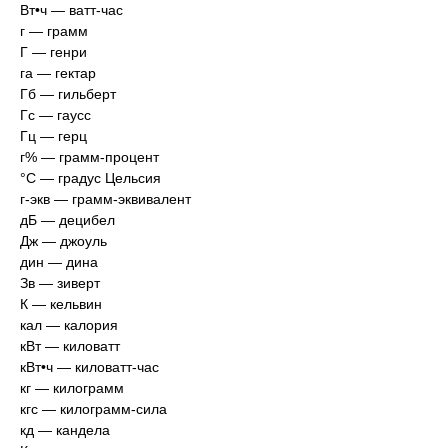
Вт•ч — ватт-час
г — грамм
Г — генри
га — гектар
Гб — гильберт
Гс — гаусс
Гц — герц
г% — грамм-процент
°С — градус Цельсия
г-экв — грамм-эквивалент
дБ — децибел
Дж — джоуль
дин — дина
Зв — зиверт
К — кельвин
кал — калория
кВт — киловатт
кВт•ч — киловатт-час
кг — килограмм
кгс — килограмм-сила
кд — кандела