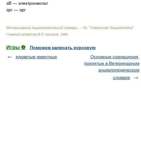
эВ — электронвольт
эрг — эрг
Ветеринарный энциклопедический словарь. — М.: "Советская Энциклопедия"
.
Главный редактор В.П. Шишков
.
1981
.
Игры ⚽
Поможем написать курсовую
ядовитые животные
Основные сокращения,
принятые в Ветеринарном
энциклопедическом
словаре