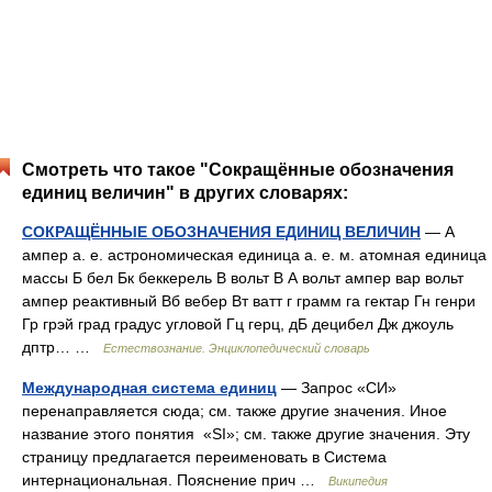
Смотреть что такое "Сокращённые обозначения
единиц величин" в других словарях:
СОКРАЩЁННЫЕ ОБОЗНАЧЕНИЯ ЕДИНИЦ ВЕЛИЧИН
— А
ампер а. е. астрономическая единица а. е. м. атомная единица
массы Б бел Бк беккерель В вольт В А вольт ампер вар вольт
ампер реактивный Вб вебер Вт ватт г грамм га гектар Гн генри
Гр грэй град градус угловой Гц герц, дБ децибел Дж джоуль
дптр… …
Естествознание. Энциклопедический словарь
Международная система единиц
— Запрос «СИ»
перенаправляется сюда; см. также другие значения. Иное
название этого понятия «SI»; см. также другие значения. Эту
страницу предлагается переименовать в Система
интернациональная. Пояснение прич …
Википедия