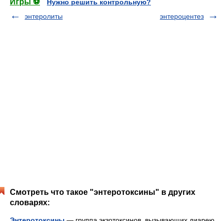
Игры ⚽
Нужно решить контрольную?
энтеролиты
энтероцентез
Смотреть что такое "энтеротоксины" в других
словарях:
Энтеротоксины
— группа экзотоксинов, вызывающих диарею