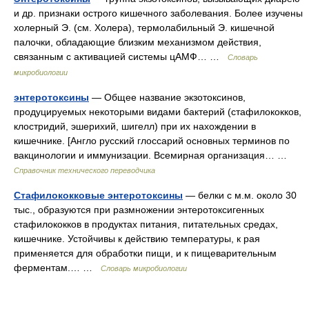
и др. признаки острого кишечного заболевания. Более изучены
холерный Э. (см. Холера), термолабильный Э. кишечной
палочки, обладающие близким механизмом действия,
связанным с активацией системы цАМФ… …
Словарь
микробиологии
энтеротоксины
— Общее название экзотоксинов,
продуцируемых некоторыми видами бактерий (стафилококков,
клостридий, эшерихий, шигелл) при их нахождении в
кишечнике. [Англо русский глоссарий основных терминов по
вакцинологии и иммунизации. Всемирная организация… …
Справочник технического переводчика
Стафилококковые энтеротоксины
— белки с м.м. около 30
тыс., образуются при размножении энтеротоксигенных
стафилококков в продуктах питания, питательных средах,
кишечнике. Устойчивы к действию температуры, к рая
применяется для обработки пищи, и к пищеварительным
ферментам.… …
Словарь микробиологии