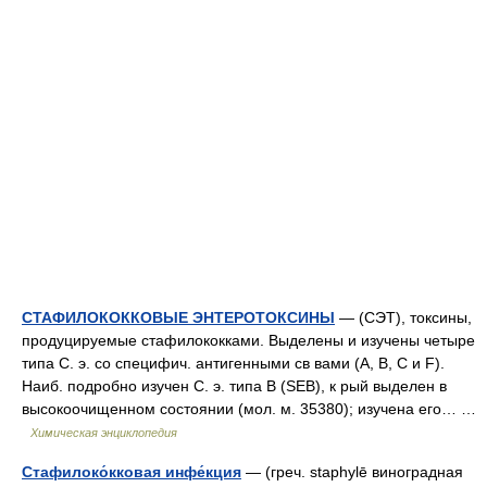
СТАФИЛОКОККОВЫЕ ЭНТЕРОТОКСИНЫ
— (СЭТ), токсины,
продуцируемые стафилококками. Выделены и изучены четыре
типа С. э. со специфич. антигенными св вами (А, В, С и F).
Наиб. подробно изучен С. э. типа В (SEB), к рый выделен в
высокоочищенном состоянии (мол. м. 35380); изучена его… …
Химическая энциклопедия
Стафилоко́кковая инфе́кция
— (греч. staphylē виноградная