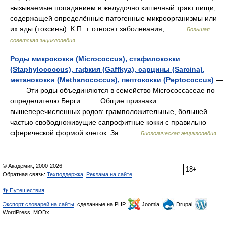
вызываемые попаданием в желудочно кишечный тракт пищи,
содержащей определённые патогенные микроорганизмы или
их яды (токсины). К П. т. относят заболевания,… …
Большая
советская энциклопедия
Роды микрококки (Micrococcus), стафилококки
(Staphylococcus), гафкия (Gaffkya), сарцины (Sarcina),
метанококки (Methanococcus), пептококки (Peptococcus)
—
Эти роды объединяются в семейство Microсоссасеае по
определителю Берги. Общие признаки
вышеперечисленных родов: грамположительные, большей
частью свободноживущие сапрофитные кокки с правильно
сферической формой клеток. За… …
Биологическая энциклопедия
© Академик, 2000-2026
18+
Обратная связь:
Техподдержка
,
Реклама на сайте
👣 Путешествия
Экспорт словарей на сайты
, сделанные на PHP,
Joomla,
Drupal,
WordPress, MODx.