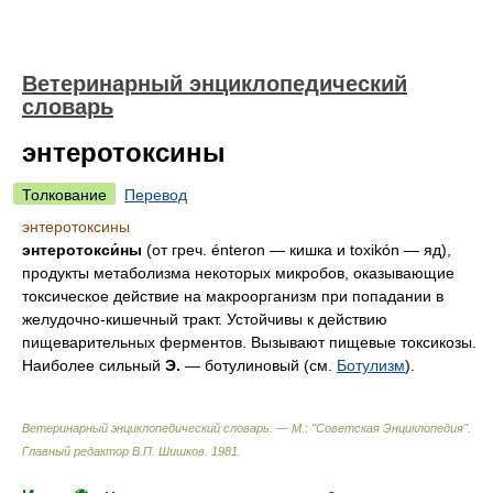
Ветеринарный энциклопедический
словарь
энтеротоксины
Толкование
Перевод
энтеротоксины
энтеротокси́ны
(от греч. énteron — кишка и toxikón — яд),
продукты метаболизма некоторых микробов, оказывающие
токсическое действие на макроорганизм при попадании в
желудочно-кишечный тракт. Устойчивы к действию
пищеварительных ферментов. Вызывают пищевые токсикозы.
Наиболее сильный
Э.
— ботулиновый (см.
Ботулизм
).
Ветеринарный энциклопедический словарь. — М.: "Советская Энциклопедия"
.
Главный редактор В.П. Шишков
.
1981
.