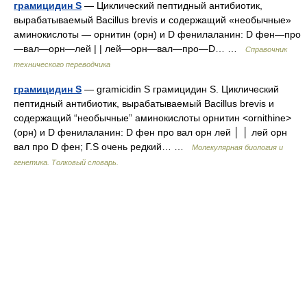
грамицидин S
— Циклический пептидный антибиотик,
вырабатываемый Bacillus brevis и содержащий «необычные»
аминокислоты — орнитин (орн) и D фенилаланин: D фен—про
—вал—орн—лей | | лей—орн—вал—про—D… …
Справочник
технического переводчика
грамицидин S
— gramicidin S грамицидин S. Циклический
пептидный антибиотик, вырабатываемый Bacillus brevis и
содержащий “необычные” аминокислоты орнитин <ornithine>
(орн) и D фенилаланин: D фен про вал орн лей │ │ лей орн
вал про D фен; Г.S очень редкий… …
Молекулярная биология и
генетика. Толковый словарь.