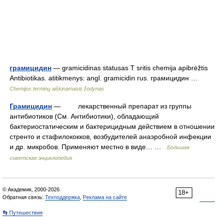
грамицидин
— gramicidinas statusas T sritis chemija apibrėžtis
Antibiotikas. atitikmenys: angl. gramicidin rus. грамицидин …
Chemijos terminų aiškinamasis žodynas
Грамицидин
— лекарственный препарат из группы
антибиотиков (См. Антибиотики), обладающий
бактериостатическим и бактерицидным действием в отношении
стренто и стафилококков, возбудителей анаэробной инфекции
и др. микробов. Применяют местно в виде… …
Большая
советская энциклопедия
© Академик, 2000-2026
18+
Обратная связь:
Техподдержка
,
Реклама на сайте
👣 Путешествия