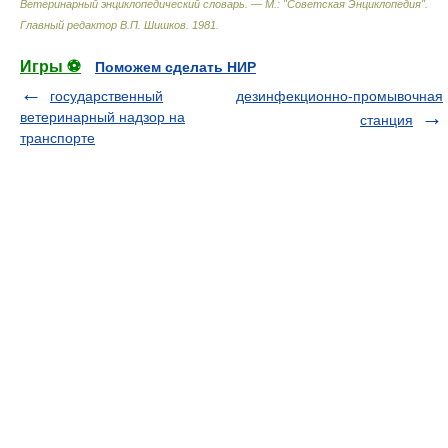
Ветеринарный энциклопедический словарь. — М.: "Советская Энциклопедия"
.
Главный редактор В.П. Шишков
.
1981
.
Игры ⚽
Поможем сделать НИР
государственный
дезинфекционно-промывочная
ветеринарный надзор на
станция
транспорте