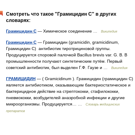
Смотреть что такое "Грамицидин С" в других
словарях:
Грамицидин С
— Химическое соединение …
Википедия
Грамицидин C
— Грамицидин (gramicidin, gramicidinum,
Грамицидин C) антибиотик тиротрициновой группы.
Продуцируется споровой палочкой Bacillus brevis var. G. B. В
промышленности получают синтетическим путём. Первый
советский антибиотик, был выделен Г.Ф. Гаузе и …
Википедия
ГРАМИЦИДИН
— ( Gramicidinum ). Грамицидин (грамицидин С)
является антибиотиком, оказывающим бактериостатическое и
бактерицидное действие на стрептококки, стафилококки,
пневмококки, возбудителей анаэробной инфекции и другие
микроорганизмы. Продуцируется… …
Словарь медицинских
препаратов