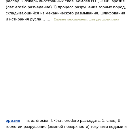
распад. Словарь иностранных слов. Комлев Н.Г., 2006. эрозия
(лат. erosio разъедание) 1) процесс разрушения горных пород,
складывающийся из механического размывания, шлифования
и истирания русла… …
Словарь иностранных слов русского языка
эрозия
— и, ж. érosion f. <лат. erodere разъедать. 1. спец. В
геологии разрушение (земной поверхности) текучими водами и