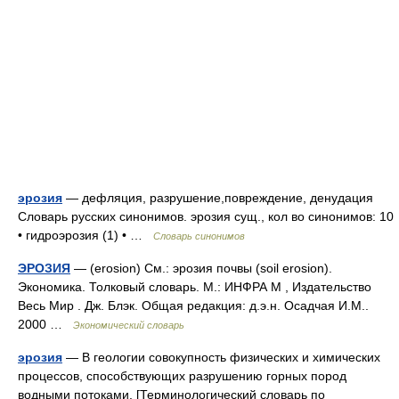
эрозия
— дефляция, разрушение,повреждение, денудация
Словарь русских синонимов. эрозия сущ., кол во синонимов: 10
• гидроэрозия (1) • …
Словарь синонимов
ЭРОЗИЯ
— (erosion) См.: эрозия почвы (soil erosion).
Экономика. Толковый словарь. М.: ИНФРА М , Издательство
Весь Мир . Дж. Блэк. Общая редакция: д.э.н. Осадчая И.М..
2000 …
Экономический словарь
эрозия
— В геологии совокупность физических и химических
процессов, способствующих разрушению горных пород
водными потоками. [Терминологический словарь по