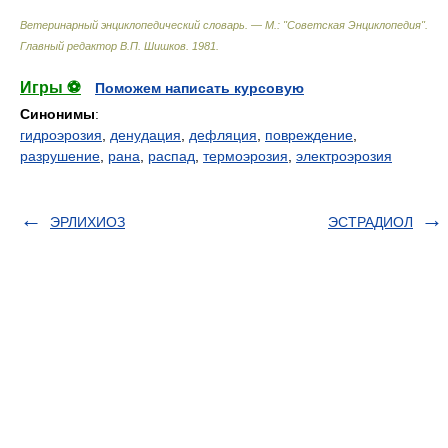
Ветеринарный энциклопедический словарь. — М.: "Советская Энциклопедия"
.
Главный редактор В.П. Шишков
.
1981
.
Игры ⚽
Поможем написать курсовую
Синонимы
:
гидроэрозия
,
денудация
,
дефляция
,
повреждение
,
разрушение
,
рана
,
распад
,
термоэрозия
,
электроэрозия
ЭРЛИХИОЗ
ЭСТРАДИОЛ