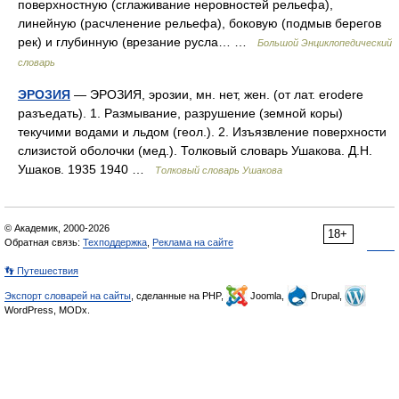
поверхностную (сглаживание неровностей рельефа),
линейную (расчленение рельефа), боковую (подмыв берегов
рек) и глубинную (врезание русла… …
Большой Энциклопедический
словарь
ЭРОЗИЯ
— ЭРОЗИЯ, эрозии, мн. нет, жен. (от лат. erodere
разъедать). 1. Размывание, разрушение (земной коры)
текучими водами и льдом (геол.). 2. Изъязвление поверхности
слизистой оболочки (мед.). Толковый словарь Ушакова. Д.Н.
Ушаков. 1935 1940 …
Толковый словарь Ушакова
© Академик, 2000-2026
18+
Обратная связь:
Техподдержка
,
Реклама на сайте
👣 Путешествия
Экспорт словарей на сайты
, сделанные на PHP,
Joomla,
Drupal,
WordPress, MODx.