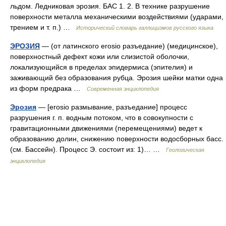
льдом. Ледниковая эрозия. БАС 1. 2. В технике разрушение
поверхности металла механическими воздействиями (ударами,
трением и т. п.) …
Исторический словарь галлицизмов русского языка
ЭРОЗИЯ
— (от латинского erosio разъедание) (медицинское),
поверхностный дефект кожи или слизистой оболочки,
локализующийся в пределах эпидермиса (эпителия) и
заживающий без образования рубца. Эрозия шейки матки одна
из форм предрака …
Современная энциклопедия
Эрозия
— [erosio размывание, разъедание] процесс
разрушения г. п. водным потоком, что в совокупности с
гравитационными движениями (перемещениями) ведет к
образованию долин, снижению поверхности водосборных басс.
(см. Бассейн). Процесс Э. состоит из: 1)… …
Геологическая
энциклопедия