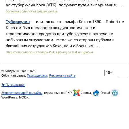
альттуберкулин Коха (АТК), получают путём выпаривания… …
Большая советская энциклопедия
Туберкулин
— или так назыв. лимфа Коха в 1890 г. Robert ом
Koch ом был предложен как диагностическое и
терапевтическое средство при туберкулезе и встречен с
небывалым энтузиазмом не только со стороны публики и
ближайших сотрудников Коха, но и с большим… …
Энциклопедический словарь Ф.А. Брокгауза и И.А. Ефрона
© Академик, 2000-2026
18+
Обратная связь:
Техподдержка
,
Реклама на сайте
👣 Путешествия
Экспорт словарей на сайты
, сделанные на PHP,
Joomla,
Drupal,
WordPress, MODx.