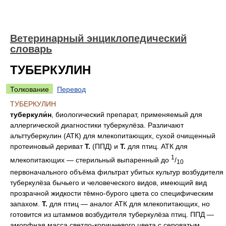
Ветеринарный энциклопедический
словарь
ТУБЕРКУЛИН
Толкование
Перевод
ТУБЕРКУЛИН
туберкули́н
, биологический препарат, применяемый для
аллергической диагностики туберкулёза. Различают
альттуберкулин (АТК) для млекопитающих, сухой очищенный
протеиновый дериват
Т.
(ППД) и
Т.
для птиц. АТК для
1
млекопитающих — стерильный выпаренный до
/
10
первоначального объёма фильтрат убитых культур возбудителя
туберкулёза бычьего и человеческого видов, имеющий вид
прозрачной жидкости тёмно-бурого цвета со специфическим
запахом.
Т.
для птиц — аналог АТК для млекопитающих, но
готовится из штаммов возбудителя туберкулёза птиц. ППД —
аморфная масса светло-коричневого цвета с сероватым