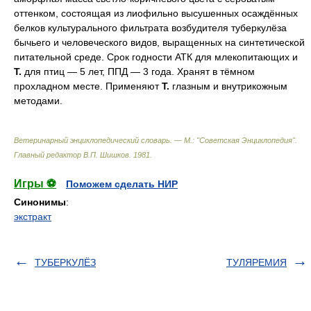
оттенком, состоящая из лиофильно высушенных осаждённых
белков культурального фильтрата возбудителя туберкулёза
бычьего и человеческого видов, выращенных на синтетической
питательной среде. Срок годности АТК для млекопитающих и
Т.
для птиц — 5 лет, ППД — 3 года. Хранят в тёмном
прохладном месте. Применяют
Т.
глазным и внутрикожным
методами.
Ветеринарный энциклопедический словарь. — М.: "Советская Энциклопедия"
.
Главный редактор В.П. Шишков
.
1981
.
Игры ⚽
Поможем сделать НИР
Синонимы
:
экстракт
ТУБЕРКУЛЁЗ
ТУЛЯРЕМИЯ