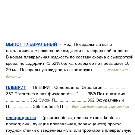
ВЫПОТ ПЛЕВРАЛЬНЫЙ
— мед. Плевральный выпот
патологическое накопление жидкости в плевральной полости.
В норме плевральная жидкость по составу сходна с сывороткой
крови, но содержит <1,52% белка; объём её не превышает 10
20 мл. Плевральную жидкость секретируют… …
Справочник по
болезням
ПЛЕВРИТ
— ПЛЕВРИТ. Содержание: Этиология.....................
357 Патогенез и пат. физиология ..."....... ЗБЭ Пат. анатомия
................... 361 Сухой П........... . ............ 362 Эксудативный
П................... 365 Гнойный П …
Большая медицинская энциклопедия
плевроцентез
— (pleurocentesis; плевра + греч. kentesis
прокол; син.: пункция плевральная, торакоцентез) прокол
грудной стенки с введением иглы или троакара в плевральную