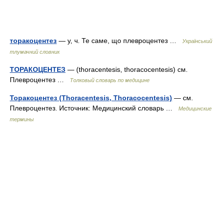
торакоцентез
— у, ч. Те саме, що плевроцентез …
Український
тлумачний словник
ТОРАКОЦЕНТЕЗ
— (thoracentesis, thoracocentesis) см.
Плевроцентез …
Толковый словарь по медицине
Торакоцентез (Thoracentesis, Thoracocentesis)
— см.
Плевроцентез. Источник: Медицинский словарь …
Медицинские
термины