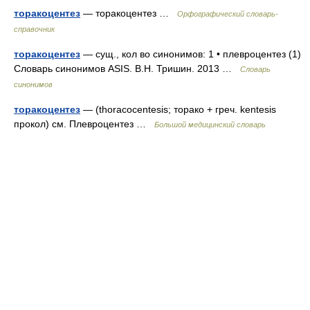
торакоцентез
— торакоцентез …
Орфографический словарь-
справочник
торакоцентез
— сущ., кол во синонимов: 1 • плевроцентез (1)
Словарь синонимов ASIS. В.Н. Тришин. 2013 …
Словарь
синонимов
торакоцентез
— (thoracocentesis; торако + греч. kentesis
прокол) см. Плевроцентез …
Большой медицинский словарь