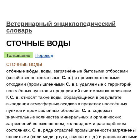
Ветеринарный энциклопедический
словарь
СТОЧНЫЕ ВОДЫ
Толкование
Перевод
СТОЧНЫЕ ВОДЫ
сто́чные во́ды
, воды, загрязнённые бытовыми отбросами
(хозяйственно-фекальные
С. в.
) и производственными
отходами (промышленными
С. в.
), удаляемые с территорий
населённых пунктов и предприятий системами канализации.
К
С. в.
относят также воды, образующиеся в результате
выпадения атмосферных осадков в пределах населённых
пунктов и промышленных объектов.
С. в.
содержат
значительные количества минеральных и органических
загрязнений во взвешенном, коллоидном и растворённом
состояниях.
С. в.
ряда отраслей промышленности загрязнены
ядовитыми (соли меди, ртути, свинца и т. д.) и радиоактивными