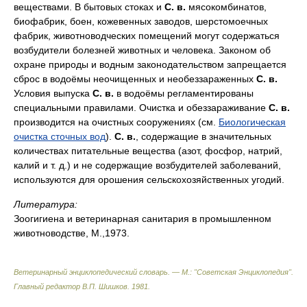
веществами. В бытовых стоках и
С. в.
мясокомбинатов,
биофабрик, боен, кожевенных заводов, шерстомоечных
фабрик, животноводческих помещений могут содержаться
возбудители болезней животных и человека. Законом об
охране природы и водным законодательством запрещается
сброс в водоёмы неочищенных и необеззараженных
С. в.
Условия выпуска
С. в.
в водоёмы регламентированы
специальными правилами. Очистка и обеззараживание
С. в.
производится на очистных сооружениях (см.
Биологическая
очистка сточных вод
).
С. в.
, содержащие в значительных
количествах питательные вещества (азот, фосфор, натрий,
калий и т. д.) и не содержащие возбудителей заболеваний,
используются для орошения сельскохозяйственных угодий.
Литература:
Зоогигиена и ветеринарная санитария в промышленном
животноводстве, М.,1973.
Ветеринарный энциклопедический словарь. — М.: "Советская Энциклопедия"
.
Главный редактор В.П. Шишков
.
1981
.