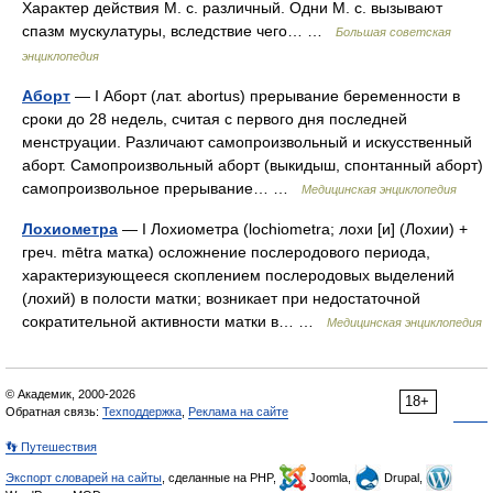
Характер действия М. с. различный. Одни М. с. вызывают
спазм мускулатуры, вследствие чего… …
Большая советская
энциклопедия
Аборт
— I Аборт (лат. abortus) прерывание беременности в
сроки до 28 недель, считая с первого дня последней
менструации. Различают самопроизвольный и искусственный
аборт. Самопроизвольный аборт (выкидыш, спонтанный аборт)
самопроизвольное прерывание… …
Медицинская энциклопедия
Лохиометра
— I Лохиометра (lochiometra; лохи [и] (Лохии) +
греч. mētra матка) осложнение послеродового периода,
характеризующееся скоплением послеродовых выделений
(лохий) в полости матки; возникает при недостаточной
сократительной активности матки в… …
Медицинская энциклопедия
© Академик, 2000-2026
18+
Обратная связь:
Техподдержка
,
Реклама на сайте
👣 Путешествия
Экспорт словарей на сайты
, сделанные на PHP,
Joomla,
Drupal,