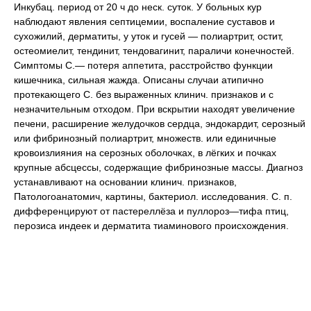
Инкубац. период от 20 ч до неск. суток. У больных кур
наблюдают явления септицемии, воспаление суставов и
сухожилий, дерматиты, у уток и гусей — полиартрит, остит,
остеомиелит, тендинит, тендовагинит, параличи конечностей.
Симптомы С.— потеря аппетита, расстройство функции
кишечника, сильная жажда. Описаны случаи атипично
протекающего С. без выраженных клинич. признаков и с
незначительным отходом. При вскрытии находят увеличение
печени, расширение желудочков сердца, эндокардит, серозный
или фибринозный полиартрит, множеств. или единичные
кровоизлияния на серозных оболочках, в лёгких и почках
крупные абсцессы, содержащие фибринозные массы. Диагноз
устанавливают на основании клинич. признаков,
Патологоанатомич, картины, бактериол. исследования. С. п.
дифференцируют от пастереллёза и пуллороз—тифа птиц,
перозиса индеек и дерматита тиаминового происхождения.