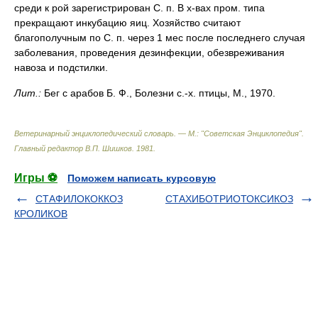
среди к рой зарегистрирован С. п. В х-вах пром. типа
прекращают инкубацию яиц. Хозяйство считают
благополучным по С. п. через 1 мес после последнего случая
заболевания, проведения дезинфекции, обезвреживания
навоза и подстилки.
Лит.:
Бег с арабов Б. Ф., Болезни с.-х. птицы, М., 1970.
Ветеринарный энциклопедический словарь. — М.: "Советская Энциклопедия"
.
Главный редактор В.П. Шишков
.
1981
.
Игры ⚽
Поможем написать курсовую
СТАФИЛОКОККОЗ
СТАХИБОТРИОТОКСИКОЗ
КРОЛИКОВ