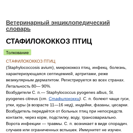
Ветеринарный энциклопедический
словарь
СТАФИЛОКОККОЗ ПТИЦ
Толкование
СТАФИЛОКОККОЗ ПТИЦ
(Staphylococcosis avium), микрококкоз птиц, инфекц. болезнь,
характеризующаяся септицемией, артритами, реже
везикулярным дерматитом. Регистрируется во всех странах.
Летальность 80— 90%.
Возбудители С. п.— Staphylococcus pyogenes albus, St.
pyogenes citreus (cm.
Стафилококки
). С
. п. болеют чаще гуси,
утки, куры (в возрасте 11—16 нед), индейки, фазаны, цесарки.
Возбудитель передаётся от больных птиц при непосредств.
контакте, через корм, подстилку, воду, трансовариально.
Ворота инфекции — травмы. С. п. возникает в виде спорадич.
случаев или ограниченных вспышек. Иммунитет не изучен.