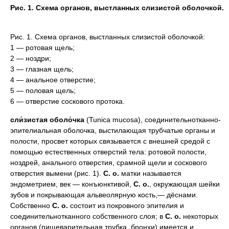
Рис. 1. Схема органов, выстланных слизистой оболочкой.
Рис. 1. Схема органов, выстланных слизистой оболочкой:
1 — ротовая щель;
2 — ноздри;
3 — глазная щель;
4 — анальное отверстие;
5 — половая щель;
6 — отверстие соскового протока.
сли́зистая оболо́чка
(Tunica mucosa), соединительнотканно-
эпителиальная оболочка, выстилающая трубчатые органы и
полости, просвет которых связывается с внешней средой с
помощью естественных отверстий тела: ротовой полости,
ноздрей, анального отверстия, срамной щели и соскового
отверстия вымени (рис. 1).
С. о.
матки называется
эндометрием, век — конъюнктивой,
С. о.
, окружающая шейки
зубов и покрывающая альвеолярную кость,— дёснами.
Собственно
С. о.
состоит из покровного эпителия и
соединительнотканного собственного слоя; в
С. о.
некоторых
органов (пищеварительная трубка, бронхи) имеется и