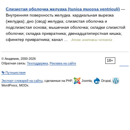
Слизистая оболочка желудка (tunica mucosa ventriculi)
—
Внутренняя поверхность желудка. кардиальная вырезка
(желудка); дно (свод) желудка; слизистая оболочка и
подслизистая основа; мышечная оболочка; складки слизистой
оболочки; складка привратника; двенадцатиперстная кишка;
сфинктер привратника; канал …
Атлас анатомии человека
© Академик, 2000-2026
18+
Обратная связь:
Техподдержка
,
Реклама на сайте
👣 Путешествия
Экспорт словарей на сайты
, сделанные на PHP,
Joomla,
Drupal,
WordPress, MODx.