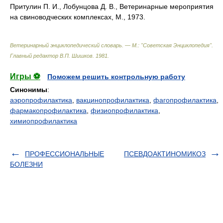
Притулин П. И., Лобунцова Д. В., Ветеринарные мероприятия
на свиноводческих комплексах, М., 1973.
Ветеринарный энциклопедический словарь. — М.: "Советская Энциклопедия"
.
Главный редактор В.П. Шишков
.
1981
.
Игры ⚽
Поможем решить контрольную работу
Синонимы
:
аэропрофилактика
,
вакцинопрофилактика
,
фагопрофилактика
,
фармакопрофилактика
,
физиопрофилактика
,
химиопрофилактика
ПРОФЕССИОНАЛЬНЫЕ
ПСЕВДОАКТИНОМИКОЗ
БОЛЕЗНИ