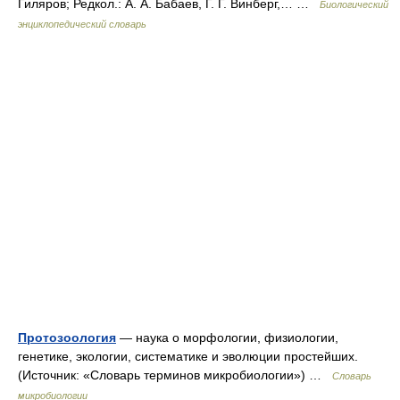
Гиляров; Редкол.: А. А. Бабаев, Г. Г. Винберг,… …
Биологический
энциклопедический словарь
Протозоология
— наука о морфологии, физиологии,
генетике, экологии, систематике и эволюции простейших.
(Источник: «Словарь терминов микробиологии») …
Словарь
микробиологии