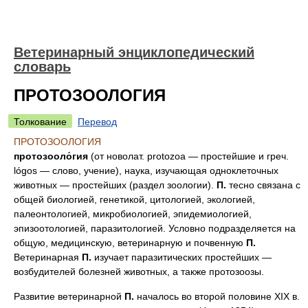
Ветеринарный энциклопедический
словарь
ПРОТОЗООЛОГИЯ
Толкование
Перевод
ПРОТОЗООЛОГИЯ
протозооло́гия
(от новолат. protozoa — простейшие и греч.
lógos — слово, учение), наука, изучающая одноклеточных
животных — простейших (раздел зоологии).
П.
тесно связана с
общей биологией, генетикой, цитологией, экологией,
палеонтологией, микробиологией, эпидемиологией,
эпизоотологией, паразитологией. Условно подразделяется на
общую, медицинскую, ветеринарную и почвенную
П.
Ветеринарная
П.
изучает паразитических простейших —
возбудителей болезней животных, а также протозоозы.
Развитие ветеринарной
П.
началось во второй половине XIX в.