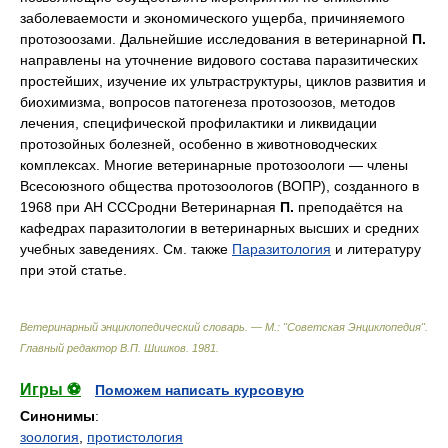
заболеваемости и экономического ущерба, причиняемого
протозоозами. Дальнейшие исследования в ветеринарной
П.
направлены на уточнение видового состава паразитических
простейших, изучение их ультраструктуры, циклов развития и
биохимизма, вопросов патогенеза протозоозов, методов
лечения, специфической профилактики и ликвидации
протозойных болезней, особенно в животноводческих
комплексах. Многие ветеринарные протозоологи — члены
Всесоюзного общества протозоологов (ВОПР), созданного в
1968 при АН СССродни Ветеринарная
П.
преподаётся на
кафедрах паразитологии в ветеринарных высших и средних
учебных заведениях. См. также
Паразитология
и литературу
при этой статье.
Ветеринарный энциклопедический словарь. — М.: "Советская Энциклопедия"
.
Главный редактор В.П. Шишков
.
1981
.
Игры ⚽
Поможем написать курсовую
Синонимы
:
зоология
,
протистология