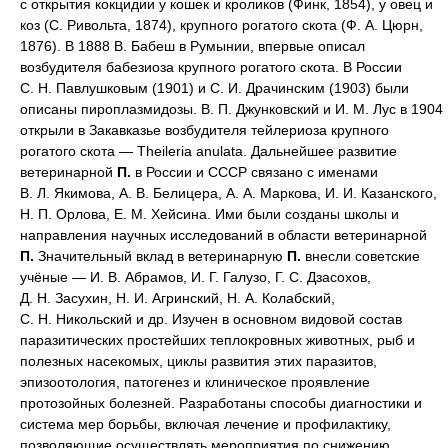
с открытия кокцидии у кошек и кроликов (Финк, 1854), у овец и
коз (С. Ривольта, 1874), крупного рогатого скота (Ф. А. Цюрн,
1876). В 1888 В. Бабеш в Румынии, впервые описал
возбудителя бабезиоза крупного рогатого скота. В России
С. Н. Павлушковым (1901) и С. И. Драчинским (1903) были
описаны пироплазмидозы. В. П. Джунковский и И. М. Лус в 1904
открыли в Закавказье возбудителя тейлериоза крупного
рогатого скота — Theileria anulata. Дальнейшее развитие
ветеринарной
П.
в России и СССР связано с именами
В. Л. Якимова, А. В. Белицера, А. А. Маркова, И. И. Казанского,
Н. П. Орлова, Е. М. Хейсина. Ими были созданы школы и
направления научных исследований в области ветеринарной
П.
Значительный вклад в ветеринарную
П.
внесли советские
учёные — И. В. Абрамов, И. Г. Галузо, Г. С. Дзасохов,
Д. Н. Засухин, Н. И. Агринский, Н. А. Колабский,
С. Н. Никольский и др. Изучен в основном видовой состав
паразитических простейших теплокровных животных, рыб и
полезных насекомых, циклы развития этих паразитов,
эпизоотология, патогенез и клиническое проявление
протозойных болезней. Разработаны способы диагностики и
система мер борьбы, включая лечение и профилактику,
позволяющие осуществлять мероприятия по снижению