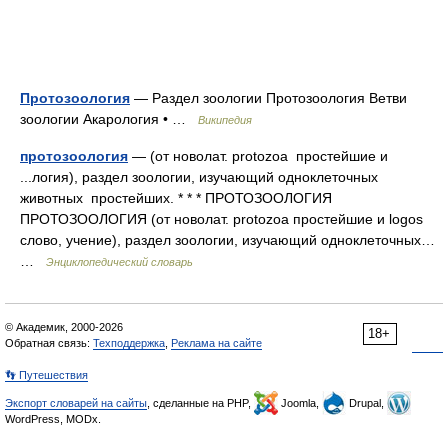
Протозоология
— Раздел зоологии Протозоология Ветви
зоологии Акарология • …
Википедия
протозоология
— (от новолат. protozoa простейшие и
...логия), раздел зоологии, изучающий одноклеточных
животных простейших. * * * ПРОТОЗООЛОГИЯ
ПРОТОЗООЛОГИЯ (от новолат. protozoa простейшие и logos
слово, учение), раздел зоологии, изучающий одноклеточных…
…
Энциклопедический словарь
© Академик, 2000-2026
18+
Обратная связь:
Техподдержка
,
Реклама на сайте
👣 Путешествия
Экспорт словарей на сайты
, сделанные на PHP,
Joomla,
Drupal,
WordPress, MODx.