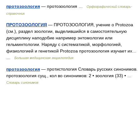
протозоология
— протозоология …
Орфографический словарь-
справочник
ПРОТОЗООЛОГИЯ
— ПРОТОЗООЛОГИЯ, учение о Protozoa
(см.), раздел зоологии, выделившийся в самостоятельную
дисциплину наподобие например энтомологии или
гельминтологии. Наряду с систематикой, морфологией,
физиологией и генетикой Protozoa протозоология изучает их…
…
Большая медицинская энциклопедия
протозоология
— протистология Словарь русских синонимов.
протозоология сущ., кол во синонимов: 2 • зоология (33) • …
Словарь синонимов