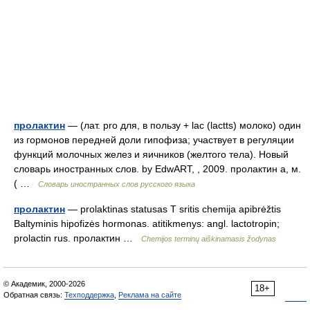
пролактин
— (лат. pro для, в пользу + lac (lactts) молоко) один
из гормонов передней доли гипофиза; участвует в регуляции
функций молочных желез и яичников (желтого тела). Новый
словарь иностранных слов. by EdwART, , 2009. пролактин а, м.
( …
Словарь иностранных слов русского языка
пролактин
— prolaktinas statusas T sritis chemija apibrėžtis
Baltyminis hipofizės hormonas. atitikmenys: angl. lactotropin;
prolactin rus. пролактин …
Chemijos terminų aiškinamasis žodynas
© Академик, 2000-2026
18+
Обратная связь:
Техподдержка
,
Реклама на сайте