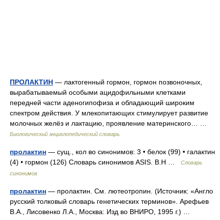
ПРОЛАКТИН
— лактогенный гормон, гормон позвоночных,
вырабатываемый особыми ацидофильными клетками
передней части аденогипофиза и обладающий широким
спектром действия. У млекопитающих стимулирует развитие
молочных желёз и лактацию, проявление материнского… …
Биологический энциклопедический словарь
пролактин
— сущ., кол во синонимов: 3 • белок (99) • галактин
(4) • гормон (126) Словарь синонимов ASIS. В.Н …
Словарь
синонимов
пролактин
— пролактин. См. лютеотропин. (Источник: «Англо
русский толковый словарь генетических терминов». Арефьев
В.А., Лисовенко Л.А., Москва: Изд во ВНИРО, 1995 г.) …