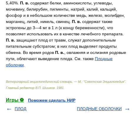
5,40%.
П. в.
содержат белки, аминокислоты, углеводы,
мочевину, билирубин, пигменты, натрий, калий, кальций,
фосфор и в небольшом количестве медь, железо, молибден,
марганец, литий, никель, свинец.
П. в.
содержат также
эстрогены до 3—4 мг в 1 л (к концу беременности), что
позволяет использовать их в качестве лечебного препарата.
П. в.
защищают плод от травм, служат дополнительным
питательным субстратом; в них плод выделяет продукты
обмена. Во время родов
П. в.
, овлажняя и ослизняя родовые
пути, облегчают выведение плода. См. также
Плодные
оболочки
.
Ветеринарный энциклопедический словарь. — М.: "Советская Энциклопедия"
.
Главный редактор В.П. Шишков
.
1981
.
Игры ⚽
Поможем сделать НИР
ПЛОД
ПЛОДНЫЕ ОБОЛОЧКИ