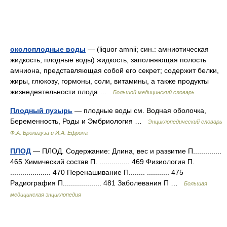
околоплодные воды
— (liquor amnii; син.: амниотическая
жидкость, плодные воды) жидкость, заполняющая полость
амниона, представляющая собой его секрет; содержит белки,
жиры, глюкозу, гормоны, соли, витамины, а также продукты
жизнедеятельности плода …
Большой медицинский словарь
Плодный пузырь
— плодные воды см. Водная оболочка,
Беременность, Роды и Эмбриология …
Энциклопедический словарь
Ф.А. Брокгауза и И.А. Ефрона
ПЛОД
— ПЛОД. Содержание: Длина, вес и развитие П..............
465 Химический состав П. ............... 469 Физиология П.
.................... 470 Перенашивание П........ ........... 475
Радиография П................... 481 Заболевания П …
Большая
медицинская энциклопедия