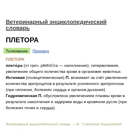
Ветеринарный энциклопедический
словарь
ПЛЕТОРА
Толкование
Перевод
ПЛЕТОРА
плето́ра
(от греч. plēthōra — наполнение), гиперволемия,
увеличение общего количества крови в организме животных.
Истинная
(полицитемическая)
П.
возникает за счёт увеличения
количества эритроцитов в результате усиленного эритропоэза
(при гипоксии, болезнях сердца и органов дыхания).
Гидремическая
П.
обусловлена увеличением плазмы крови в
результате накопления и задержки воды в кровяном русле (при
болезнях почек и сердца).
Ветеринарный энциклопедический словарь. — М.: "Советская Энциклопедия"
.