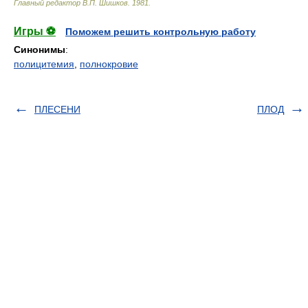
Главный редактор В.П. Шишков
.
1981
.
Игры ⚽
Поможем решить контрольную работу
Синонимы
:
полицитемия
,
полнокровие
ПЛЕСЕНИ
ПЛОД