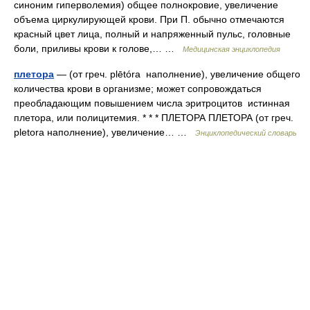
синоним гиперволемия) общее полнокровие, увеличение
объема циркулирующей крови. При П. обычно отмечаются
красный цвет лица, полный и напряженный пульс, головные
боли, приливы крови к голове,… …
Медицинская энциклопедия
плетора
— (от греч. plētóra наполнение), увеличение общего
количества крови в организме; может сопровождаться
преобладающим повышением числа эритроцитов истинная
плетора, или полицитемия. * * * ПЛЕТОРА ПЛЕТОРА (от греч.
pletora наполнение), увеличение… …
Энциклопедический словарь