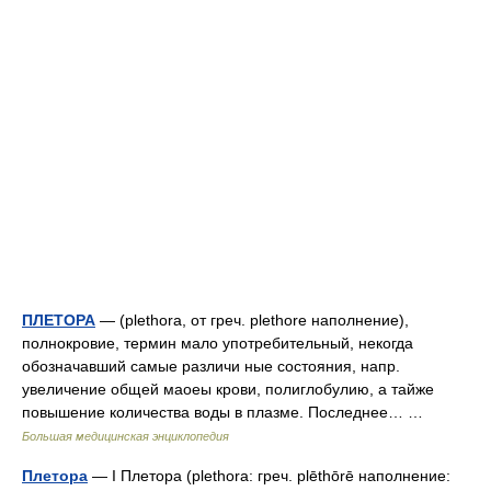
ПЛЕТОРА
— (plethora, от греч. plethore наполнение),
полнокровие, термин мало употребительный, некогда
обозначавший самые различи ные состояния, напр.
увеличение общей маоеы крови, полиглобулию, а тайже
повышение количества воды в плазме. Последнее… …
Большая медицинская энциклопедия
Плетора
— I Плетора (plethora: греч. plēthōrē наполнение: