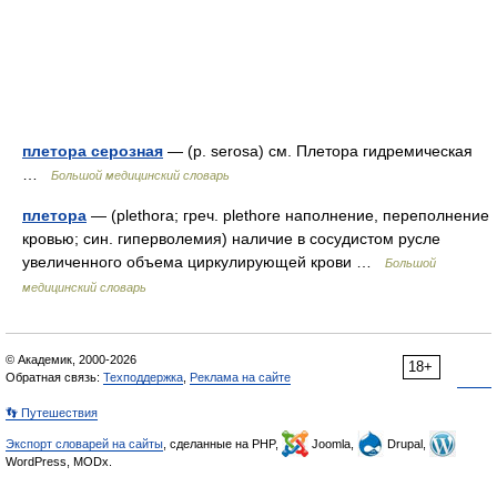
плетора серозная
— (р. serosa) см. Плетора гидремическая
…
Большой медицинский словарь
плетора
— (plethora; греч. plethore наполнение, переполнение
кровью; син. гиперволемия) наличие в сосудистом русле
увеличенного объема циркулирующей крови …
Большой
медицинский словарь
© Академик, 2000-2026
18+
Обратная связь:
Техподдержка
,
Реклама на сайте
👣 Путешествия
Экспорт словарей на сайты
, сделанные на PHP,
Joomla,
Drupal,
WordPress, MODx.