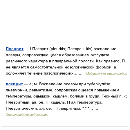
Плеврит
— I Плеврит (pleuritis; Плевра + itis) воспаление
плевры, сопровождающееся образованием экссудата
различного характера в плевральной полости. Как правило, П.
не является самостоятельной нозологической формой, а
осложняет течение патологических… …
Медицинская энциклопедия
плеврит
— а; м. Воспаление плевры при туберкулёзе,
пневмонии, ревматизме, сопровождающееся повышением
температуры, одышкой, кашлем, болями в груди. Гнойный п. ◁
Плевритный, ая, ое. П. кашель. П ая температура.
Плевритический, ая, ое. = Плевритный. * * *… …
Энциклопедический словарь