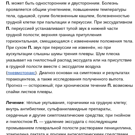
П.
может быть односторонним и двусторонним. Болезнь
проявляется общим угнетением, повышением температуры
тела, одышкой, сухим болезненным кашлем, болезненностью
грудной клетки при пальпации и перкуссии. При экссудативном
П.
перкуссией устанавливают тупой звук в нижней части
грудной полости; верхняя граница притупления
горизонтальная, смещающаяся с изменением положения тела.
При сухом
П.
звук при перкуссии не изменён, но при
аускультации слышны шумы трения плевры. Шум плеска
указывает на гнилостный распад экссудата или на присутствие
в грудной полости вместе с экссудатом воздуха
(
пневмоторакс
). Диагноз основан на симптомах и результатах
торакоцентеза, а также исследования полученного выпота.
Прогноз — осторожный; при хроническом течении
П.
возможны
спайки листков плевры.
Лечение
: тёплые укутывания, горчичники на грудную клетку;
внутрь антибиотики, сульфаниламидные препараты,
сердечные и другие симптоматические средства; при гнойном
и гнилостном
П.
— удаление экссудата с последующим
промыванием плевральной полости растворами пенициллина,
этакридина лактата и другими антисептическими средствами.