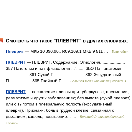
Смотреть что такое "ПЛЕВРИТ" в других словарях:
Плеврит
— МКБ 10 J90.90., R09.109.1 МКБ 9 511 …
Википедия
ПЛЕВРИТ
— ПЛЕВРИТ. Содержание: Этиология.....................
357 Патогенез и пат. физиология ..."....... ЗБЭ Пат. анатомия
................... 361 Сухой П........... . ............ 362 Эксудативный
П................... 365 Гнойный П …
Большая медицинская энциклопедия
ПЛЕВРИТ
— воспаление плевры при туберкулезе, пневмонии,
ревматизме и других заболеваниях; без выпота (сухой плеврит)
или с выпотом в плевральную полость (экссудативный
плеврит). Признаки: боль в грудной клетке, связанная с
дыханием, кашель, повышение… …
Большой Энциклопедический
словарь