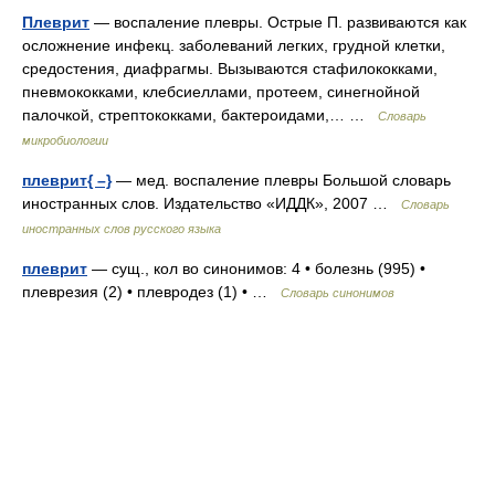
Плеврит
— воспаление плевры. Острые П. развиваются как
осложнение инфекц. заболеваний легких, грудной клетки,
средостения, диафрагмы. Вызываются стафилококками,
пневмококками, клебсиеллами, протеем, синегнойной
палочкой, стрептококками, бактероидами,… …
Словарь
микробиологии
плеврит{ –}
— мед. воспаление плевры Большой словарь
иностранных слов. Издательство «ИДДК», 2007 …
Словарь
иностранных слов русского языка
плеврит
— сущ., кол во синонимов: 4 • болезнь (995) •
плеврезия (2) • плевродез (1) • …
Словарь синонимов