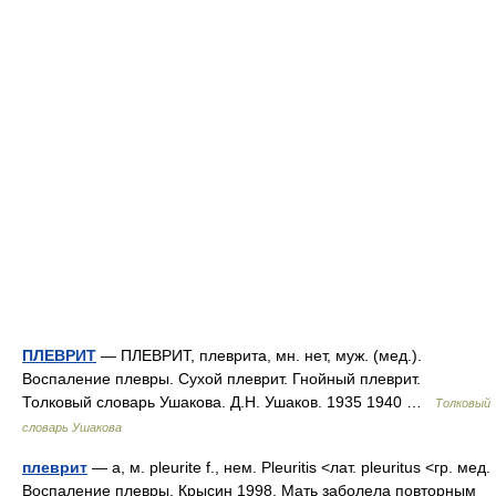
ПЛЕВРИТ
— ПЛЕВРИТ, плеврита, мн. нет, муж. (мед.).
Воспаление плевры. Сухой плеврит. Гнойный плеврит.
Толковый словарь Ушакова. Д.Н. Ушаков. 1935 1940 …
Толковый
словарь Ушакова
плеврит
— а, м. pleurite f., нем. Pleuritis <лат. pleuritus <гр. мед.
Воспаление плевры. Крысин 1998. Мать заболела повторным