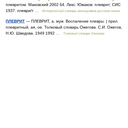
плевритом. Маковский 2002 64. Лекс. Южаков: плеврит; СИС
1937: плеври/т …
Исторический словарь галлицизмов русского языка
ПЛЕВРИТ
— ПЛЕВРИТ, а, муж. Воспаление плевры. | прил.
плевритный, ая, ое. Толковый словарь Ожегова. С.И. Ожегов,
Н.Ю. Шведова. 1949 1992 …
Толковый словарь Ожегова