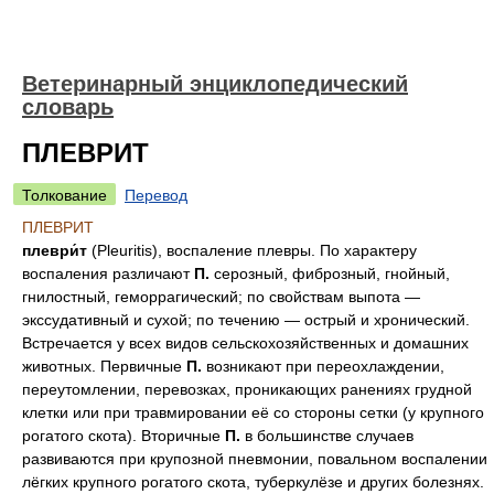
Ветеринарный энциклопедический
словарь
ПЛЕВРИТ
Толкование
Перевод
ПЛЕВРИТ
плеври́т
(Pleuritis), воспаление плевры. По характеру
воспаления различают
П.
серозный, фиброзный, гнойный,
гнилостный, геморрагический; по свойствам выпота —
экссудативный и сухой; по течению — острый и хронический.
Встречается у всех видов сельскохозяйственных и домашних
животных. Первичные
П.
возникают при переохлаждении,
переутомлении, перевозках, проникающих ранениях грудной
клетки или при травмировании её со стороны сетки (у крупного
рогатого скота). Вторичные
П.
в большинстве случаев
развиваются при крупозной пневмонии, повальном воспалении
лёгких крупного рогатого скота, туберкулёзе и других болезнях.