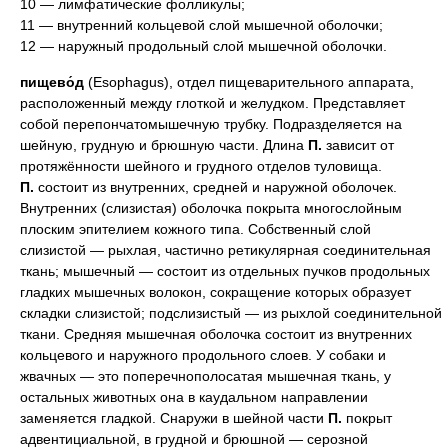
10 — лимфатические фолликулы;
11 — внутренний кольцевой слой мышечной оболочки;
12 — наружный продольный слой мышечной оболочки.
пищево́д
(Esophagus), отдел пищеварительного аппарата,
расположенный между глоткой и желудком. Представляет
собой перепончатомышечную трубку. Подразделяется на
шейную, грудную и брюшную части. Длина
П.
зависит от
протяжённости шейного и грудного отделов туловища.
П.
состоит из внутренних, средней и наружной оболочек.
Внутренних (слизистая) оболочка покрыта многослойным
плоским эпителием кожного типа. Собственный слой
слизистой — рыхлая, частично ретикулярная соединительная
ткань; мышечный — состоит из отдельных пучков продольных
гладких мышечных волокон, сокращение которых образует
складки слизистой; подслизистый — из рыхлой соединительной
ткани. Средняя мышечная оболочка состоит из внутренних
кольцевого и наружного продольного слоев. У собаки и
жвачных — это поперечнополосатая мышечная ткань, у
остальных животных она в каудальном направлении
заменяется гладкой. Снаружи в шейной части
П.
покрыт
адвентициальной, в грудной и брюшной — серозной