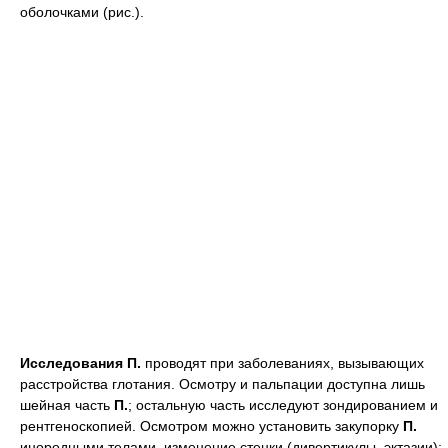
оболочками (рис.).
Исследования
П.
проводят при заболеваниях, вызывающих
расстройства глотания. Осмотру и пальпации доступна лишь
шейная часть
П.
; остальную часть исследуют зондированием и
рентгеноскопией. Осмотром можно установить закупорку
П.
инородными телами, изменение стенки (дивертикулы, эктазии);