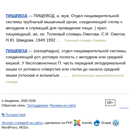
ПИЩЕВОД
— ПИЩЕВОД, а, муж. Отдел пищеварительной
системы трубчатый мышечный орган, соединяющий глотку с
желудком и служащий для проведения пищи. | прил.
пищеводный, ая, ое. Толковый словарь Ожегова. С.И. Ожегов,
Н.Ю. Шведова. 1949 1992 …
Толковый словарь Ожегова
ПИЩЕВОД
— (oesophagus), отдел пищеварительной системы,
соединяющий рот, ротовую полость с желудком или средней
кишкой. У беспозвоночных П. часть передней эктодермальной
кишки от ротового отверстия или глотки до начала средней
кишки (плоские и кольчатые… …
Биологический энциклопедический
словарь
© Академик, 2000-2026
18+
Обратная связь:
Техподдержка
,
Реклама на сайте
👣 Путешествия
Экспорт словарей на сайты
, сделанные на PHP,
Joomla,
Drupal,
WordPress, MODx.