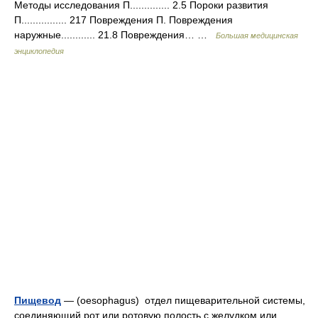
Методы исследования П.............. 2.5 Пороки развития
П................ 217 Повреждения П. Повреждения
наружные............ 21.8 Повреждения… …
Большая медицинская
энциклопедия
Пищевод
— (oesophagus) отдел пищеварительной системы,
соединяющий рот или ротовую полость с желудком или