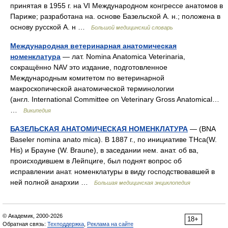
принятая в 1955 г. на VI Международном конгрессе анатомов в
Париже; разработана на. основе Базельской А. н.; положена в
основу русской А. н …
Большой медицинский словарь
Международная ветеринарная анатомическая
номенклатура
— лат. Nomina Anatomica Veterinaria,
сокращённо NAV это издание, подготовленное
Международным комитетом по ветеринарной
макроскопической анатомической терминологии
(англ. International Committee on Veterinary Gross Anatomical…
…
Википедия
БАЗЕЛЬСКАЯ АНАТОМИЧЕСКАЯ НОМЕНКЛАТУРА
— (BNA
Baseler nomina anato mica). В 1887 г., по инициативе THca(W.
His) и Брауне (W. Braune), в заседании нем. анат. об ва,
происходившем в Лейпциге, был поднят вопрос об
исправлении анат. номенклатуры в виду господствовавшей в
ней полной анархии …
Большая медицинская энциклопедия
© Академик, 2000-2026
18+
Обратная связь:
Техподдержка
,
Реклама на сайте