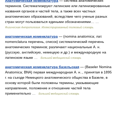
Анатомическая номенклатура
— система анатомических
терминов. Систематизируют латинские или латинизированные
названия органов и частей тела, а также всех частных
анатомических образований, вследствие чего ученые разных
стран могут пользоваться едиными обозначениями… …
Физическая Антропология. Иллюстрированный толковый словарь.
анатомическая номенклатура
— (nomina anatomica; лат.
nomenclatura перечень, список) систематический перечень
анатомических терминов; различают национальные А. н.
(русскую, английскую, немецкую и др.) и международную на
латинском языке …
Большой медицинский словарь
анатомическая номенклатура базельская
— (Baseler Nomina
Anatomica; BNA) первая международная А. н.., принятая в 1895
г. на съезде Немецкого анатомического общества в Базеле, в
основу которой были положены термины, указывающие
направление, положение и отношение частей тела
применительно …
Большой медицинский словарь