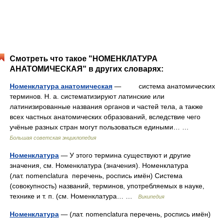
Смотреть что такое "НОМЕНКЛАТУРА
АНАТОМИЧЕСКАЯ" в других словарях:
Номенклатура анатомическая
— система анатомических
терминов. Н. а. систематизируют латинские или
латинизированные названия органов и частей тела, а также
всех частных анатомических образований, вследствие чего
учёные разных стран могут пользоваться едиными… …
Большая советская энциклопедия
Номенклатура
— У этого термина существуют и другие
значения, см. Номенклатура (значения). Номенклатура
(лат. nomenclatura перечень, роспись имён) Система
(совокупность) названий, терминов, употребляемых в науке,
технике и т. п. (см. Номенклатура… …
Википедия
Номенклатура
— (лат. nomenclatuга перечень, роспись имён)