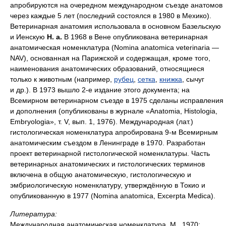
апробируются на очередном международном съезде анатомов
через каждые 5 лет (последний состоялся в 1980 в Мехико).
Ветеринарная анатомия использовала в основном Базельскую
и Иенскую
Н. а.
В 1968 в Вене опубликована ветеринарная
анатомическая номенклатура (Nomina anatomica veterinaria —
NAV), основанная на Парижской и содержащая, кроме того,
наименования анатомических образований, относящиеся
только к животным (например,
рубец
,
сетка
,
книжка
, сычуг
и др.). В 1973 вышло 2-е издание этого документа; на
Всемирном ветеринарном съезде в 1975 сделаны исправления
и дополнения (опубликованы в журнале «Anatomia, Histologia,
Embryologia», т. V, вып. 1, 1976). Международная (лат.)
гистологическая номенклатура апробирована 9-м Всемирным
анатомическим съездом в Ленинграде в 1970. Разработан
проект ветеринарной гистологической номенклатуры. Часть
ветеринарных анатомических и гистологических терминов
включена в общую анатомическую, гистологическую и
эмбриологическую номенклатуру, утверждённую в Токио и
опубликованную в 1977 (Nomina anatomica, Excerpta Medica).
Литература:
Международная анатомическая номенклатура, М., 1970;