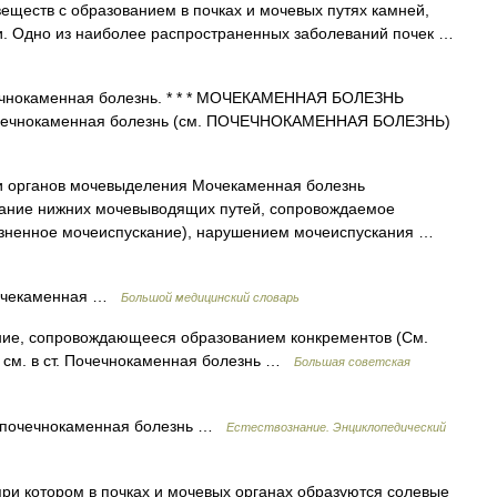
ществ с образованием в почках и мочевых путях камней,
и. Одно из наиболее распространенных заболеваний почек …
ечнокаменная болезнь. * * * МОЧЕКАМЕННАЯ БОЛЕЗНЬ
чечнокаменная болезнь (см. ПОЧЕЧНОКАМЕННАЯ БОЛЕЗНЬ)
 органов мочевыделения Мочекаменная болезнь
олевание нижних мочевыводящих путей, сопровождаемое
олезненное мочеиспускание), нарушением мочеиспускания …
мочекаменная …
Большой медицинский словарь
 сопровождающееся образованием конкрементов (См.
е см. в ст. Почечнокаменная болезнь …
Большая советская
о почечнокаменная болезнь …
Естествознание. Энциклопедический
ри котором в почках и мочевых органах образуются солевые