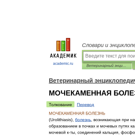
Словари и энциклоп
academic.ru
Ветеринарный энциклопедический словарь
Ветеринарный энциклопеди
МОЧЕКАМЕННАЯ БОЛЕ
Толкование
Перевод
МОЧЕКАМЕННАЯ
БОЛЕЗНЬ
(
Urolithiasis
),
болезнь
,
возникающая
при
н
образованием
в
почках
и
мочевых
путях
к
мочевой
к
-
ты
,
соединений
кальция
,
фосфо