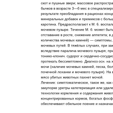
скот
и
пушные
звери
;
массовое
распростр
бычков
в
возрасте
3
—
б
мес
в
специализир
результате
преобладания
в
рационах
конц
минеральных
добавок
и
премиксов
с
боль
каротина
.
Предрасполагают
к
М
.
6
.
воспал
мочевом
пузыре
.
Течение
М
.
б
.
может
быт
отставание
в
росте
,
снижение
аппетита
;
в
количества
мочевых
камней
) —
симптомы
мочевых
путей
.
В
тяжёлых
случаях
,
при
за
вследствие
паралича
мочевого
пузыря
;
пр
тонико
-
клонич
.
судорог
и
сердечно
-
сосуди
протекать
бессимптомно
.
Диагноз
осн
.
на
мочи
(
наличие
мочевых
камней
,
песка
,
бо
почечной
лоханки
и
мочевого
пузыря
).
На
мясо
убитых
животных
пахнет
мочой
.
Лечение:
симптоматическое
,
такое
же
,
как
закупорке
уретры
катетеризация
или
удал
технологии
кормления
и
содержания
живо
концентрированных
кормов
,
богатых
фосф
обеспечивают
обильное
поение
и
назнача