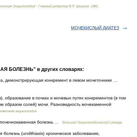
ветская
Энциклопедия
"
.
Главный
редактор
В
.
П
.
Шишков
.
1981
.
МОЧЕКИСЛЫЙ ДИАТЕЗ
АЯ БОЛЕЗНЬ" в других словарях:
а, демонстрирующая конкремент в левом мочеточнике …
), образование в почках и мочевых путях конкрементов (в том
ным образом солей) мочи. Разновидность мочекаменной
ременная энциклопедия
о почечнокаменная болезнь …
Большой Энциклопедический словарь
болезнь (urolithiasis) хроническое заболевание,