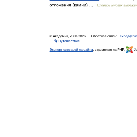
отложения (камни) …
Словарь многих выраже
© Академик, 2000-2026
Обратная связь:
Техподдерж
👣 Путешествия
Экспорт словарей на сайты
, сделанные на PHP,
Jo