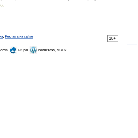
ний
ка
,
Реклама на сайте
18+
omla,
Drupal,
WordPress, MODx.