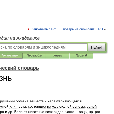
Запомнить сайт
Словарь на свой сайт
RU
едии на Академике
Найти!
Толкования
Переводы
Книги
Игры ⚽
ческий словарь
ЗНЬ
арушении
обмена
веществ
и
характеризующаяся
амней
или
песка
,
состоящих
из
коллоидной
основы
,
солей
ра
и
др
.
Болеют
животные
всех
видов
,
чаще
—
овцы
,
кр
.
рог
.