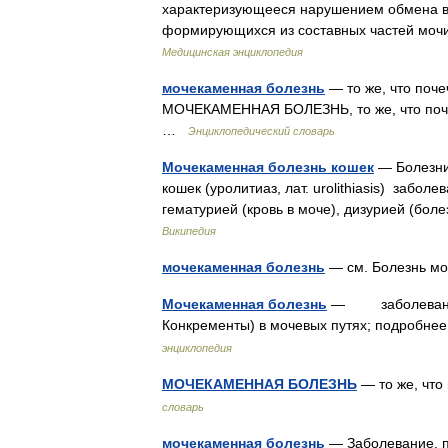
характеризующееся нарушением обмена ве
формирующихся из составных частей моч
Медицинская энциклопедия
мочекаменная болезнь
— то же, что поч
МОЧЕКАМЕННАЯ БОЛЕЗНЬ, то же, что по
…
Энциклопедический словарь
Мочекаменная болезнь кошек
— Болезни
кошек (уролитиаз, лат. urolithiasis) заб
гематурией (кровь в моче), дизурией (б
Википедия
мочекаменная болезнь
— см. Болезнь 
Мочекаменная болезнь
— заболевание,
Конкременты) в мочевых путях; подробне
энциклопедия
МОЧЕКАМЕННАЯ БОЛЕЗНЬ
— то же, чт
словарь
мочекаменная болезнь
— Заболевание, п