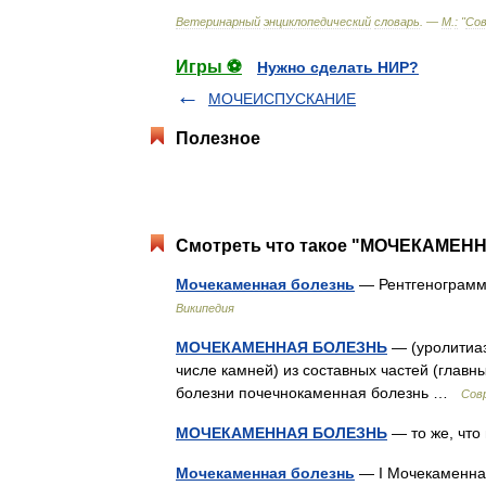
Ветеринарный
энциклопедический
словарь
. —
М
.
:
"
Со
Игры ⚽
Нужно сделать НИР?
МОЧЕИСПУСКАНИЕ
Полезное
Смотреть что такое "МОЧЕКАМЕНН
Мочекаменная болезнь
— Рентгенограмм
Википедия
МОЧЕКАМЕННАЯ БОЛЕЗНЬ
— (уролитиаз
числе камней) из составных частей (глав
болезни почечнокаменная болезнь …
Сов
МОЧЕКАМЕННАЯ БОЛЕЗНЬ
— то же, чт
Мочекаменная болезнь
— I Мочекаменная 