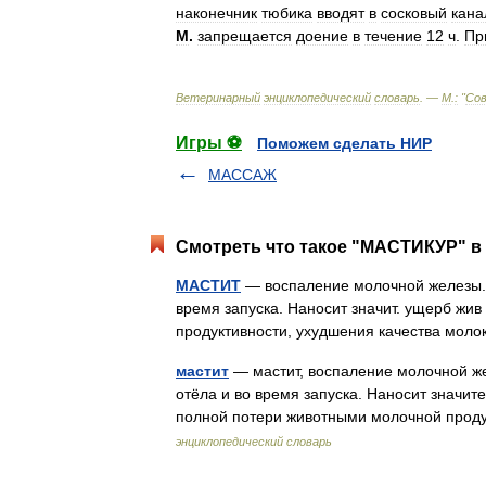
наконечник
тюбика
вводят
в
сосковый
кана
М
.
запрещается
доение
в
течение
12
ч
.
Пр
Ветеринарный
энциклопедический
словарь
. —
М
.
:
"
Со
Игры ⚽
Поможем сделать НИР
МАССАЖ
Смотреть что такое "МАСТИКУР" в 
МАСТИТ
— воспаление молочной железы. 
время запуска. Наносит значит. ущерб жи
продуктивности, ухудшения качества мо
мастит
— мастит, воспаление молочной же
отёла и во время запуска. Наносит значи
полной потери животными молочной прод
энциклопедический словарь