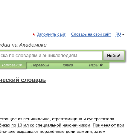
Запомнить сайт
Словарь на свой сайт
RU
едии на Академике
Найти!
Толкования
Переводы
Книги
Игры ⚽
ческий словарь
стоящее
из
пенициллина
,
стрептомицина
и
суперсептола
.
биках
по
10
мл
со
специальной
наконечником
.
Применяют
при
Вначале
выдаивают
поражённые
доли
вымени
,
затем