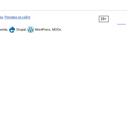
ка
,
Реклама на сайте
18+
omla,
Drupal,
WordPress, MODx.