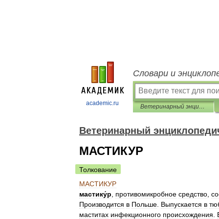
Словари и энциклоп
academic.ru
Ветеринарный энциклопедический словарь
Ветеринарный энциклопеди
МАСТИКУР
Толкование
МАСТИКУР
мастику́р
,
противомикробное
средство
,
со
Производится
в
Польше
.
Выпускается
в
тю
маститах
инфекционного
происхождения
.