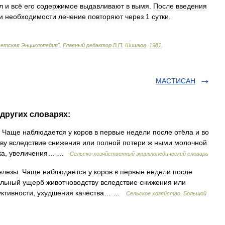
л
и
всё
его
содержимое
выдавливают
в
вымя
.
После
введения
и
необходимости
лечение
повторяют
через
1
сутки
.
ветская
Энциклопедия
"
.
Главный
редактор
В
.
П
.
Шишков
.
1981
.
МАСТИСАН
других словарях:
Чаще наблюдается у коров в первые недели после отёла и во
в ву вследствие снижения или полной потери ж ными молочной
лока, увеличения… …
Сельско-хозяйственный энциклопедический словарь
лезы. Чаще наблюдается у коров в первые недели после
тельный ущерб животноводству вследствие снижения или
уктивности, ухудшения качества… …
Сельское хозяйство. Большой