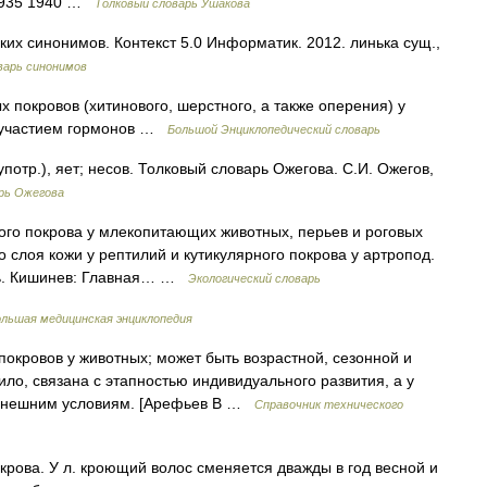
 1935 1940 …
Толковый словарь Ушакова
их синонимов. Контекст 5.0 Информатик. 2012. линька сущ.,
варь синонимов
покровов (хитинового, шерстного, а также оперения) у
с участием гормонов …
Большой Энциклопедический словарь
потр.), яет; несов. Толковый словарь Ожегова. С.И. Ожегов,
рь Ожегова
го покрова у млекопитающих животных, перьев и роговых
о слоя кожи у рептилий и кутикулярного покрова у артропод.
рь. Кишинев: Главная… …
Экологический словарь
льшая медицинская энциклопедия
кровов у животных; может быть возрастной, сезонной и
ило, связана с этапностью индивидуального развития, а у
 внешним условиям. [Арефьев В …
Справочник технического
рова. У л. кроющий волос сменяется дважды в год весной и