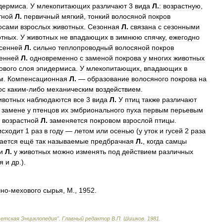
дермиса
.
У
млекопитающих
различают
3
вида
Л
.
:
возрастную
,
тной
Л
.
первичный
мягкий
,
тонкий
волосяной
покров
осами
взрослых
животных
.
Сезонная
Л
.
связана
с
сезонными
отных
.
У
животных
не
впадающих
в
зимнюю
спячку
,
ежегодно
сенней
Л
.
сильно
теплопроводный
волосяной
покров
енней
Л
.
одновременно
с
заменой
покрова
у
многих
животных
ового
слоя
эпидермиса
.
У
млекопитающих
,
впадающих
в
м
.
Компенсационная
Л
.
—
образование
волосяного
покрова
на
ос
каким
-
либо
механическим
воздействием
.
ивотных
наблюдаются
все
3
вида
Л
.
У
птиц
также
различают
замене
у
птенцов
их
эмбрионального
пуха
первым
перьевым
возрастной
Л
.
заменяется
покровом
взрослой
птицы
.
исходит
1
раз
в
году
—
летом
или
осенью
(
у
уток
и
гусей
2
раза
ается
ещё
так
называемые
предбрачная
Л
.
,
когда
самцы
и
Л
.
у
животных
можно
изменять
под
действием
различных
я
и
др
.).
шно
-
мехового
сырья
,
М
.,
1952
.
ветская
Энциклопедия
"
.
Главный
редактор
В
.
П
.
Шишков
.
1981
.