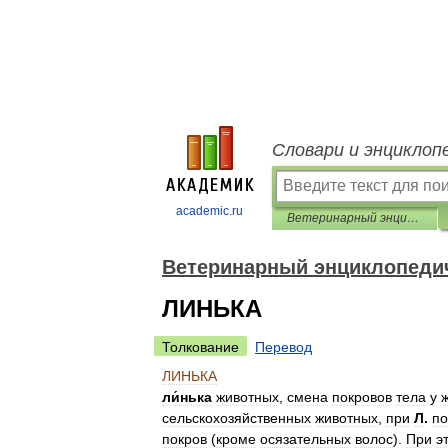
Словари и энциклоп
academic.ru
Ветеринарный энциклопедический словарь
Ветеринарный энциклопеди
ЛИНЬКА
Толкование
Перевод
ЛИНЬКА
ли́нька
животных
,
смена
покровов
тела
у
сельскохозяйственных
животных
,
при
Л
.
по
покров
(
кроме
осязательных
волос
).
При
э