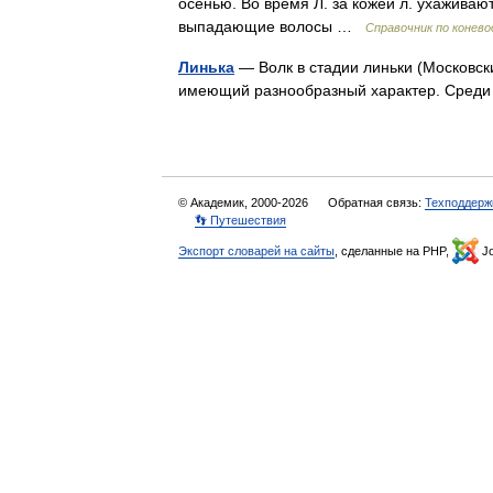
осенью. Во время Л. за кожей л. ухаживаю
выпадающие волосы …
Справочник по конев
Линька
— Волк в стадии линьки (Московск
имеющий разнообразный характер. Сред
© Академик, 2000-2026
Обратная связь:
Техподдерж
👣 Путешествия
Экспорт словарей на сайты
, сделанные на PHP,
Jo