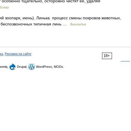
т особенно тщательно, осторожно чистят ее, удаляя
одству
ий зоопарк, июнь). Линька процесс смены покровов животных,
и беспозвоночных типичная линь …
Википедия
ка
,
Реклама на сайте
18+
omla,
Drupal,
WordPress, MODx.