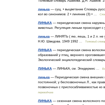
Толковый словарь Ушакова. Д.Н. Ушаков.
линька
— сущ. • выцветание Словарь русск
кол во синонимов: 2 • линяние (3) • …
Сло
ЛИНЬКА
— периодическая смена наружных 
животных. Регуляция линьки происходит 
линька
— ЛИНЯТЬ ( яю, яешь, 1 и 2 л. не у
Н.Ю. Шведова. 1949 1992 …
Толковый слова
ЛИНЬКА
— периодическая смена волосяно
образований у птиц, верхнего ороговевшег
Экологический энциклопедический слова
ЛИНЬКА
— ЛИНЬКА, см. Эпидермис …
Бо
линька
— Периодическая смена внешних по
постоянной; у беспозвоночных Л., как прав
позвоночных с приспосабливаемостью ко
переводчика
ЛИНЬКА
— сезонная смена волосяного пок