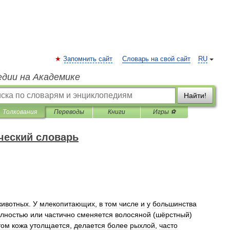
Запомнить сайт
Словарь на свой сайт
RU
едии на Академике
Найти!
Толкования
Переводы
Книги
Игры ⚽
ческий словарь
животных
.
У
млекопитающих
,
в
том
числе
и
у
большинства
лностью
или
частично
сменяется
волосяной
(
шёрстный
)
том
кожа
утолщается
,
делается
более
рыхлой
,
часто