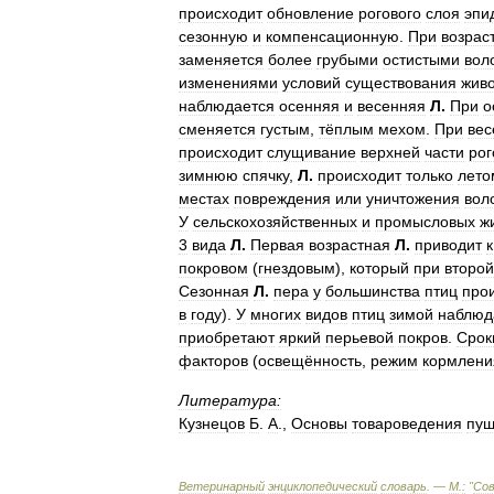
происходит
обновление
рогового
слоя
эпи
сезонную
и
компенсационную
.
При
возрас
заменяется
более
грубыми
остистыми
вол
изменениями
условий
существования
жив
наблюдается
осенняя
и
весенняя
Л
.
При
о
сменяется
густым
,
тёплым
мехом
.
При
вес
происходит
слущивание
верхней
части
рог
зимнюю
спячку
,
Л
.
происходит
только
лето
местах
повреждения
или
уничтожения
вол
У
сельскохозяйственных
и
промысловых
ж
3
вида
Л
.
Первая
возрастная
Л
.
приводит
к
покровом
(
гнездовым
),
который
при
второй
Сезонная
Л
.
пера
у
большинства
птиц
про
в
году
).
У
многих
видов
птиц
зимой
наблюд
приобретают
яркий
перьевой
покров
.
Срок
факторов
(
освещённость
,
режим
кормлени
Литература:
Кузнецов
Б
.
А
.,
Основы
товароведения
пу
Ветеринарный
энциклопедический
словарь
. —
М
.
:
"
Со