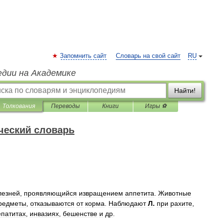
Запомнить сайт
Словарь на свой сайт
RU
едии на Академике
Найти!
Толкования
Переводы
Книги
Игры ⚽
ческий словарь
лезней
,
проявляющийся
извращением
аппетита
.
Животные
редметы
,
отказываются
от
корма
.
Наблюдают
Л
.
при
рахите
,
епатитах
,
инвазиях
,
бешенстве
и
др
.