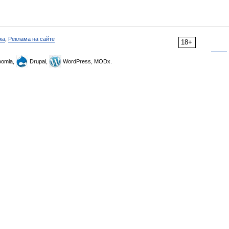
ка
,
Реклама на сайте
18+
omla,
Drupal,
WordPress, MODx.