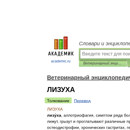
Словари и энциклоп
academic.ru
Ветеринарный энциклопедический словарь
Ветеринарный энциклопеди
ЛИЗУХА
Толкование
Перевод
ЛИЗУХА
лизу́ха
,
аллотриофагия
,
симптом
ряда
бо
лижут
,
грызут
и
проглатывают
различные
п
остеодистрофии
,
хронических
гастритах
,
г