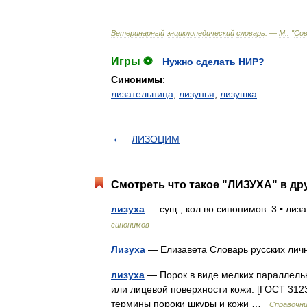
Ветеринарный
энциклопедический
словарь
. —
М
.
:
"
Со
Игры ⚽
Нужно сделать НИР?
Синонимы
:
лизательница
,
лизунья
,
лизушка
ЛИЗОЦИМ
Смотреть что такое "ЛИЗУХА" в др
лизуха
— сущ., кол во синонимов: 3 • лиза
синонимов
Лизуха
— Елизавета Словарь русских лич
лизуха
— Порок в виде мелких параллель
или лицевой поверхности кожи. [ГОСТ 31
термины пороки шкуры и кожи …
Справочни