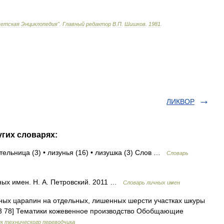
ветская
Энциклопедия
"
.
Главный
редактор
В
.
П
.
Шишков
.
1981
.
ЛИКВОР
угих словарях:
тельница (3) • лизунья (16) • лизушка (3) Слов …
Словарь
ных имен. Н. А. Петровский. 2011 …
Словарь личных имен
ных царапин на отдельных, лишенных шерсти участках шкуры
23 78] Тематики кожевенное производство Обобщающие
к технического переводчика