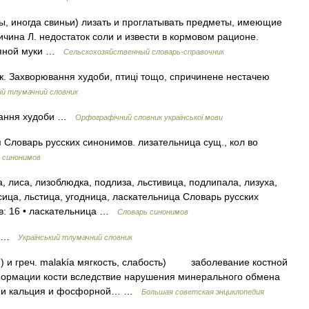
ы, иногда свиньи) лизать и проглатывать предметы, имеющие
чина Л. недостаток соли и извести в кормовом рационе.
стяной муки …
Сельскохозяйственный словарь-справочник
и, ж. Захворювання худоби, птиці тощо, спричинене нестачею
ий тлумачний словник
ювання худоби …
Орфографічний словник української мови
 Словарь русских синонимов. лизательница сущ., кол во
 синонимов
 лиса, лизоблюдка, подлиза, льстивица, подлипала, лизуха,
сица, льстица, угодница, ласкательница Словарь русских
ов: 16 • ласкательница …
Словарь синонимов
I) …
Український тлумачний словник
...) и греч. malakía мягкость, слабость) заболевание костной
ормации кости вследствие нарушения минерального обмена
лями кальция и фосфорной… …
Большая советская энциклопедия