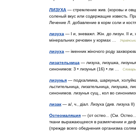
ЛИЗУХА
— стремление жив. (коровы и овц
соленый вкус или содержащие известь. При
Лечение Л. добавление в корм соли и ко
лизуха
— I и, зневажл. Жін. до лизун. II 
мінеральних речовин у кормах …
Українськ
лизуха
— іменник жіночого роду захвор
лизательница
— лизуха, лизушка, лизунья
синонимов: 3 • лизунья (16) • ли …
Словарь
лизунья
— подхалимка, шаркунья, холуйка,
льстительница, лизательница, лизушка, ли
синонимов. лизунья сущ., кол во синоним
лизак
— а/, ч., діал. Лизуха (див. лизуха I
Остеомаляция
— (от остео... (См. Ocтeo
ткани выражающееся в размягчении и деф
(прежде всего обеднения организма со