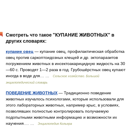
Смотреть что такое "КУПАНИЕ ЖИВОТНЫХ" в
других словарях:
купание овец
— купание овец, профилактическая обработка
овец против саркоптоидозных клещей и др. эктопаразитов
погружением животных в инсектоакарицидную жидкость на 30
—60 с. Проводят 1—2 раза в год. Грубошёрстных овец купают
иногда в воде для… …
Сельское хозяйство. Большой
энциклопедический словарь
ПОВЕДЕНИЕ ЖИВОТНЫХ
— Традиционно поведение
животных изучалось психологами, которые использовали для
этого лабораторных животных, например крыс, в условиях,
позволявших полностью контролировать получаемую
подопытными животными информацию и возможности их
научения.… …
Энциклопедия Кольера