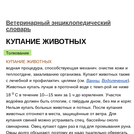
Ветеринарный энциклопедический
словарь
КУПАНИЕ ЖИВОТНЫХ
Толкование
КУПАНИЕ ЖИВОТНЫХ
водная процедура, способствующая механич. очистке кожи и
теплоотдаче, закаливанию организма. Купают животных также
с лечебной и профилактич. целями (см.
Ванны
,
Водолечение
).
Животных купать лучше в проточной воде с темп-рой не ниже
о
18
С в течение 10—15 мин за 1 ч до кормления. Участок
водоёма должен быть отлогим, с твёрдым дном, без ям и коряг.
Нельзя купать больных животных и потных. После купания
животных отгоняют в места, защищённые от ветра. Для
купания свиней можно устраивать спец. бассейны около
свинарника. Овец купают один раз в год для промывания руна.
Овцы долго обсыхают, поэтому их надо тщательно оберегать