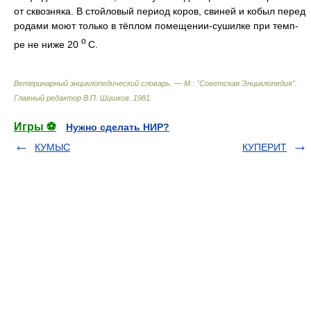
от сквозняка. В стойловый период коров, свиней и кобыл перед
родами моют только в тёплом помещении-сушилке при темп-
о
ре не ниже 20
С.
Ветеринарный энциклопедический словарь. — М.: "Советская Энциклопедия"
.
Главный редактор В.П. Шишков
.
1981
.
Игры ⚽
Нужно сделать НИР?
КУМЫС
КУПЕРИТ