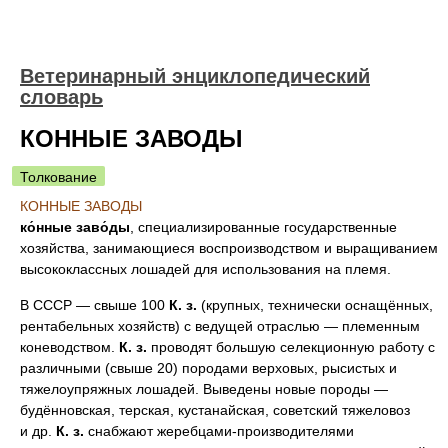
Ветеринарный энциклопедический
словарь
КОННЫЕ ЗАВОДЫ
Толкование
КОННЫЕ ЗАВОДЫ
ко́нные заво́ды
, специализированные государственные
хозяйства, занимающиеся воспроизводством и выращиванием
высококлассных лошадей для использования на племя.
В СССР — свыше 100
К. з.
(крупных, технически оснащённых,
рентабельных хозяйств) с ведущей отраслью — племенным
коневодством.
К. з.
проводят большую селекционную работу с
различными (свыше 20) породами верховых, рысистых и
тяжелоупряжных лошадей. Выведены новые породы —
будённовская, терская, кустанайская, советский тяжеловоз
и др.
К. з.
снабжают жеребцами-производителями