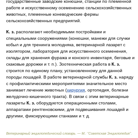
государственные заводские конюшни, станции по племенной
работе и искусственному осеменению сельскохозяйственных
животных, племенные коневодческие фермы
сельскохозяйственных предприятий.
К. з.
располагают необходимыми постройками и
специальными сооружениями (конюшни, манежи для случки
кобыл и для тренинга молодняка, ветеринарной лазарет с
изолятором, лаборатория для искусственного осеменения,
склады для хранения фуража и конского инвентаря, беговые и
скаковые дорожки и т. п.). Зоотехническая работа в
К. з.
строится по единому плану, установленному для данной
породы лошадей. В работе ветеринарной службы
К. з.
наряду
с профилактическими мероприятиями значительное место
занимает лечение животных (
хирургия
, ортопедия, болезни
желудочно-кишечного тракта). В связи с этим ветеринарные
лазареты
К. з.
оборудуются операционными столами,
аппаратами рентгеновскими, для подвешивания лошадей и
другими, фиксирующими станками и т. д.
Ветеринарный энциклопедический словарь. — М.: "Советская Энциклопедия"
.