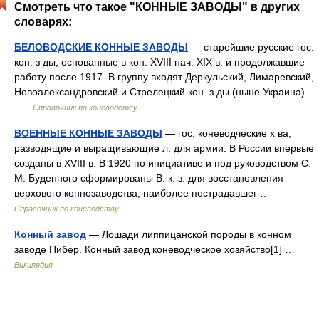
Смотреть что такое "КОННЫЕ ЗАВОДЫ" в других
словарях:
БЕЛОВОДСКИЕ КОННЫЕ ЗАВОДЫ
— старейшие русские гос.
кон. з ды, основанные в кон. XVIII нач. XIX в. и продолжавшие
работу после 1917. В группу входят Деркульский, Лимаревский,
Новоалександровский и Стрелецкий кон. з ды (ныне Украина)
…
Справочник по коневодству
ВОЕННЫЕ КОННЫЕ ЗАВОДЫ
— гос. коневодческие х ва,
разводящие и выращивающие л. для армии. В России впервые
созданы в XVIII в. В 1920 по инициативе и под руководством С.
М. Буденного сформированы В. к. з. для восстановления
верхового коннозаводства, наиболее пострадавшег …
Справочник по коневодству
Конный завод
— Лошади липпицанской породы в конном
заводе Пибер. Конный завод коневодческое хозяйство[1] …
Википедия