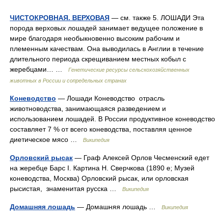
ЧИСТОКРОВНАЯ. ВЕРХОВАЯ
— см. также 5. ЛОШАДИ Эта
порода верховых лошадей занимает ведущее положение в
мире благодаря необыкновенно высоким рабочим и
племенным качествам. Она выводилась в Англии в течение
длительного периода скрещиванием местных кобыл с
жеребцами… …
Генетические ресурсы сельскохозяйственных
животных в России и сопредельных странах
Коневодство
— Лошади Коневодство отрасль
животноводства, занимающаяся разведением и
использованием лошадей. В России продуктивное коневодство
составляет 7 % от всего коневодства, поставляя ценное
диетическое мясо …
Википедия
Орловский рысак
— Граф Алексей Орлов Чесменский едет
на жеребце Барс I. Картина Н. Сверчкова (1890 е; Музей
коневодства, Москва) Орловский рысак, или орловская
рысистая, знаменитая русска …
Википедия
Домашняя лошадь
— Домашняя лошадь …
Википедия