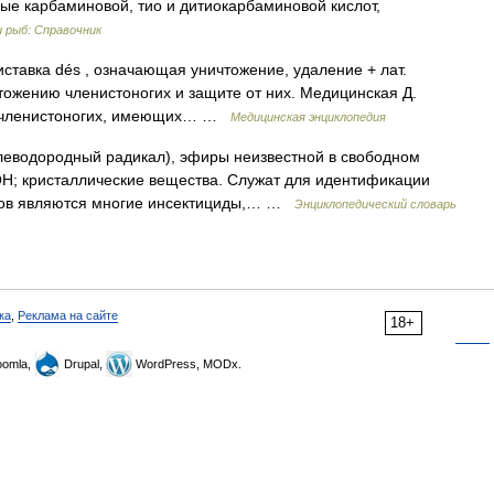
ые карбаминовой, тио и дитиокарбаминовой кислот,
и рыб: Справочник
ставка dés , означающая уничтожение, удаление + лат.
тожению членистоногих и защите от них. Медицинская Д.
ия членистоногих, имеющих… …
Медицинская энциклопедия
еводородный радикал), эфиры неизвестной в свободном
; кристаллические вещества. Служат для идентификации
нов являются многие инсектициды,… …
Энциклопедический словарь
ка
,
Реклама на сайте
18+
omla,
Drupal,
WordPress, MODx.