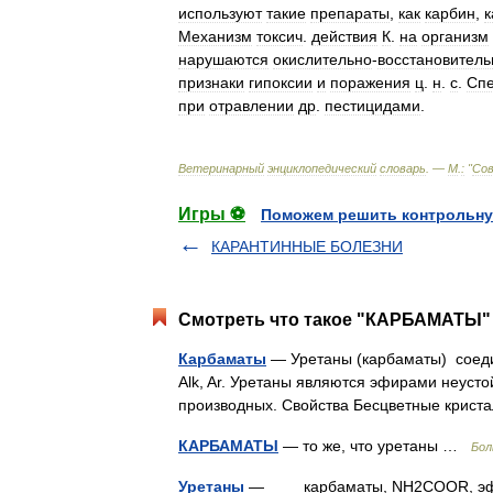
используют
такие
препараты
,
как
карбин
,
к
Механизм
токсич
.
действия
К
.
на
организм
нарушаются
окислительно
-
восстановител
признаки
гипоксии
и
поражения
ц
.
н
.
с
.
Сп
при
отравлении
др
.
пестицидами
.
Ветеринарный
энциклопедический
словарь
. —
М
.
:
"
Со
Игры ⚽
Поможем решить контрольну
КАРАНТИННЫЕ БОЛЕЗНИ
Смотреть что такое "КАРБАМАТЫ" 
Карбаматы
— Уретаны (карбаматы) соеди
Alk, Ar. Уретаны являются эфирами неус
производных. Свойства Бесцветные крис
КАРБАМАТЫ
— то же, что уретаны …
Бол
Уретаны
— карбаматы, NH2COOR, эфиры