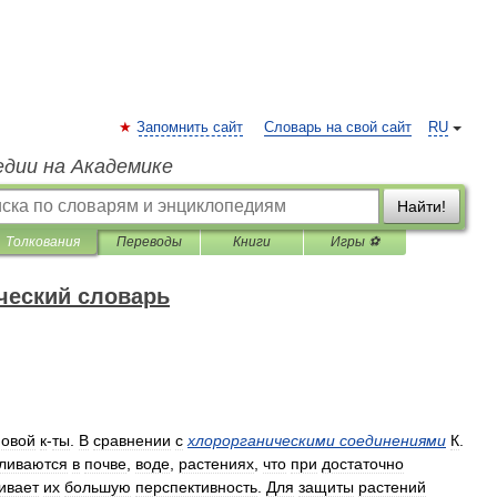
Запомнить сайт
Словарь на свой сайт
RU
едии на Академике
Найти!
Толкования
Переводы
Книги
Игры ⚽
ческий словарь
новой
к
-
ты
.
В
сравнении
с
хлорорганическими
соединениями
К
.
ливаются
в
почве
,
воде
,
растениях
,
что
при
достаточно
ивает
их
большую
перспективность
.
Для
защиты
растений