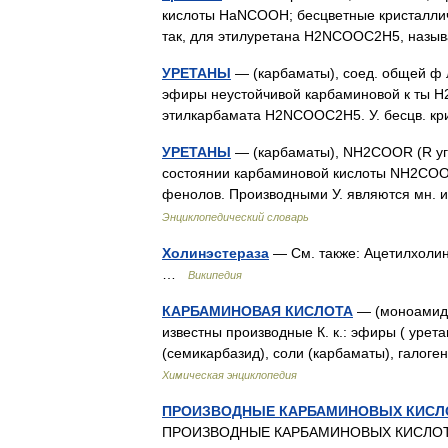
кислоты HaNCOOH; бесцветные кристалличе
так, для этилуретана H2NCOOC2H5, назы
УРЕТАНЫ
— (карбаматы), соед. общей ф лы
эфиры неустойчивой карбаминовой к ты H
этилкарбамата H2NCOOC2H5. У. бесцв. кри
УРЕТАНЫ
— (карбаматы), NH2COOR (R уг
состоянии карбаминовой кислоты NH2COOH;
фенолов. Производными У. являются мн.
Энциклопедический словарь
Холинэстераза
— См. также: Ацетилхоли
…
Википедия
КАРБАМИНОВАЯ КИСЛОТА
— (моноамид у
известны производные К. к.: эфиры ( урета
(семикарбазид), соли (карбаматы), галог
Химическая энциклопедия
ПРОИЗВОДНЫЕ КАРБАМИНОВЫХ КИСЛ
ПРОИЗВОДНЫЕ КАРБАМИНОВЫХ КИСЛОТ. Физ