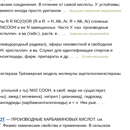
ские соединения. В отличие от самой кислоты, У. устойчивы;
ваемого иногда просто уретаном …
Большая советская энциклопедия
 R R:NC(O)OR (R и R: = H, Alk, Ar; R = Alk, Ar) сложные
2NCOOH и ее N замещенных. Часто У. наз. производные
сталлич. в ва (табл.), раств. в… …
Химическая энциклопедия
леводородный радикал), эфиры неизвестной в свободном
 кристаллич. в ва. Служат для идентификации спиртов и
 инсектициды, фарм. препараты и др.… …
Естествознание.
нэстераза Трёхмерная модель молекулы ацетилхолинэстеразы
гольной к ты) NH2 COOH, в своб. виде не существует,
ны), амид ( мочевина), нитрил ( цианамид), гидразид
енангидриды (карбамоилгалогениды) и т. п. Нек рые… …
ОТ
— ПРОИЗВОДНЫЕ КАРБАМИНОВЫХ КИСЛОТ. см.
ико химические свойства и применение. В сельском