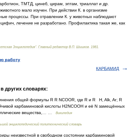
арботион
,
ТМТД
,
цинеб
,
цирам
,
эптам
,
триаллат
и
др
.
животного
мало
изучен
.
При
действии
К
.
в
организме
ьные
процессы
.
При
отравлении
К
.
у
животных
наблюдают
ецифич
,
лечение
не
разработано
.
Профилактика
такая
же
,
как
ветская
Энциклопедия
"
.
Главный
редактор
В
.
П
.
Шишков
.
1981
.
ю работу
КАРБАМИД
в других словарях:
нения общей формулы R R NCOOR, где R и R H, Alk, Ar; R
тойчивой карбаминовой кислоты H2NCOOH и её N замещённых
таллические вещества,… …
Википедия
ьшой энциклопедический политехнический словарь
 неизвестной в свободном состоянии карбаминовой