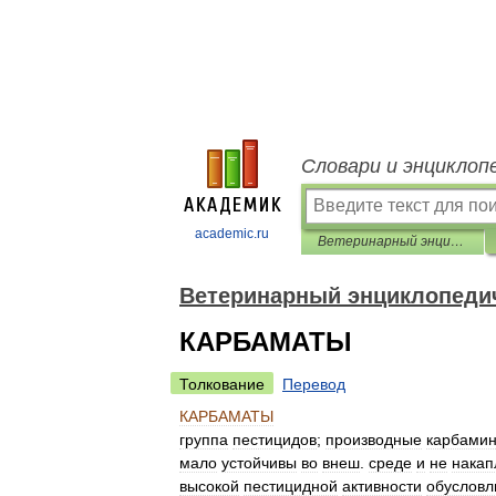
Словари и энциклоп
academic.ru
Ветеринарный энциклопедический словарь
Ветеринарный энциклопеди
КАРБАМАТЫ
Толкование
Перевод
КАРБАМАТЫ
группа
пестицидов
;
производные
карбами
мало
устойчивы
во
внеш
.
среде
и
не
накап
высокой
пестицидной
активности
обусловл