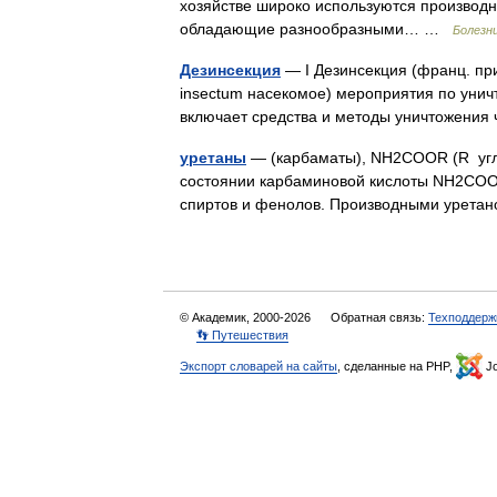
хозяйстве широко используются производн
обладающие разнообразными… …
Болезн
Дезинсекция
— I Дезинсекция (франц. при
insectum насекомое) мероприятия по унич
включает средства и методы уничтожен
уретаны
— (карбаматы), NH2COOR (R угл
состоянии карбаминовой кислоты NH2COOH
спиртов и фенолов. Производными урета
© Академик, 2000-2026
Обратная связь:
Техподдерж
👣 Путешествия
Экспорт словарей на сайты
, сделанные на PHP,
Jo