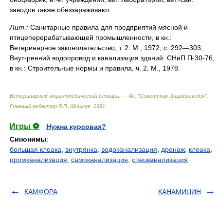
заводов также обеззараживают.
Лит.:
Санитарные правила для предприятий мясной и
птицеперерабатывающей промышленности, в кн.:
Ветеринарное законолательство, т. 2. М., 1972, с. 292—303;
Внут-ренний водопровод и канализация зданий. СНиП П-30-76,
в кн.: Строительные нормы и правила, ч. 2, М., 1978.
Ветеринарный энциклопедический словарь. — М.: "Советская Энциклопедия"
.
Главный редактор В.П. Шишков
.
1981
.
Игры ⚽
Нужна курсовая?
Синонимы
:
большая клоака
,
внутрянка
,
водоканализация
,
дренаж
,
клоака
,
промканализация
,
самоканализация
,
спецканализация
КАМФОРА
КАНАМИЦИН