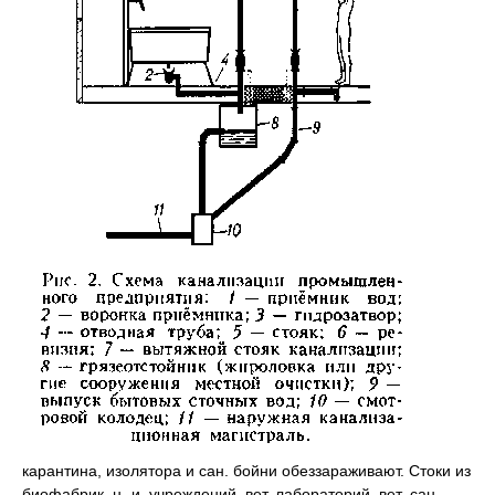
карантина, изолятора и сан. бойни обеззараживают. Стоки из
биофабрик, н.-и. учреждений, вет. лабораторий, вет.-сан.