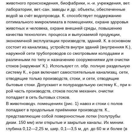
животного происхождения, биофабрики, н.-и. учреждения, вет.
лаборатории, вет.-сан. заводы и др. объекты, обеспеченные
водой за счёт водопровода. К. способствует поддержанию
оптимального микроклимата в помещениях, охране здоровья
животных и человека, охране внешней среды, повышению
качества технологич. процесса и выпускаемой продукции,
экономичной эксплуатации производств, зданий. К. в основном
состоит из канализац. устройств внутри зданий (внутренняя К.),
наружной сети трубопроводов со смотровыми колодцами и
различными по типу и назначению сооружениями для очистки
стоков (наружная' К.). Используют гл. обр. полную раздельную
систему К., к-рая включает самостоятельные канализац. сети,
отводящие только производств, стоки, и сети, отводящие
бытовые стоки. Допускают и полураздельную систему К., при к-
рой часть производств, стоков после механич. очистки
попадает в сеть бытовых стоков.
В животноводч. помещениях (рис. 1) навоз и стоки с полов
попадают в продольные приёмники производств. К.,
представляющие собой поверхностные лотки (полутрубы
диам. 150 мм) или открытые и закрытые каналы. Их миним.
глубина 0,12—2,25 м, шир. 0,1—3,5 м, дл. до 60 м и более (в