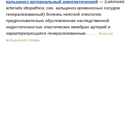
кальциноз артериальный идиопатический
— (calcinosis
arterialis idiopathica; син. кальциноз кровеносных сосудов
генерализованный) болезнь неясной этиологии,
предположительно обусловленная наследственной
недостаточностью эластических мембран артерий и
характеризующаяся генерализованным… …
Большой
медицинский словарь