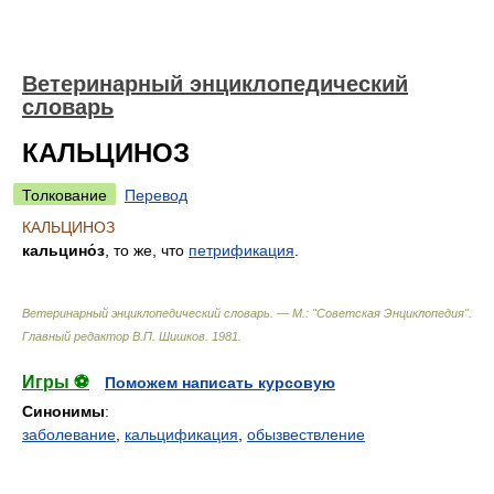
Ветеринарный энциклопедический
словарь
КАЛЬЦИНОЗ
Толкование
Перевод
КАЛЬЦИНОЗ
кальцино́з
, то же, что
петрификация
.
Ветеринарный энциклопедический словарь. — М.: "Советская Энциклопедия"
.
Главный редактор В.П. Шишков
.
1981
.
Игры ⚽
Поможем написать курсовую
Синонимы
:
заболевание
,
кальцификация
,
обызвествление