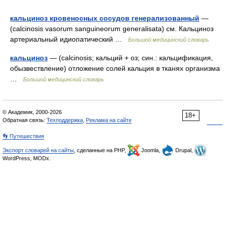
кальциноз кровеносных сосудов генерализованный
—
(calcinosis vasorum sanguineorum generalisata) см. Кальциноз
артериальный идиопатический …
Большой медицинский словарь
кальциноз
— (calcinosis; кальций + оз; син.: кальцификация,
обызвествление) отложение солей кальция в тканях организма
…
Большой медицинский словарь
© Академик, 2000-2026
18+
Обратная связь:
Техподдержка
,
Реклама на сайте
👣 Путешествия
Экспорт словарей на сайты
, сделанные на PHP,
Joomla,
Drupal,
WordPress, MODx.