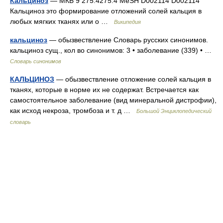
Кальциноз
— МКБ 9 275.4275.4 MeSH D002114 D002114
Кальциноз это формирование отложений солей кальция в
любых мягких тканях или о …
Википедия
кальциноз
— обызвествление Словарь русских синонимов.
кальциноз сущ., кол во синонимов: 3 • заболевание (339) • …
Словарь синонимов
КАЛЬЦИНОЗ
— обызвествление отложение солей кальция в
тканях, которые в норме их не содержат. Встречается как
самостоятельное заболевание (вид минеральной дистрофии),
как исход некроза, тромбоза и т. д …
Большой Энциклопедический
словарь