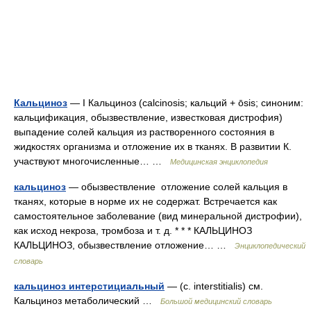
Кальциноз
— I Кальциноз (calcinosis; кальций + ōsis; синоним:
кальцификация, обызвествление, известковая дистрофия)
выпадение солей кальция из растворенного состояния в
жидкостях организма и отложение их в тканях. В развитии К.
участвуют многочисленные… …
Медицинская энциклопедия
кальциноз
— обызвествление отложение солей кальция в
тканях, которые в норме их не содержат. Встречается как
самостоятельное заболевание (вид минеральной дистрофии),
как исход некроза, тромбоза и т. д. * * * КАЛЬЦИНОЗ
КАЛЬЦИНОЗ, обызвествление отложение… …
Энциклопедический
словарь
кальциноз интерстициальный
— (с. interstitialis) см.
Кальциноз метаболический …
Большой медицинский словарь