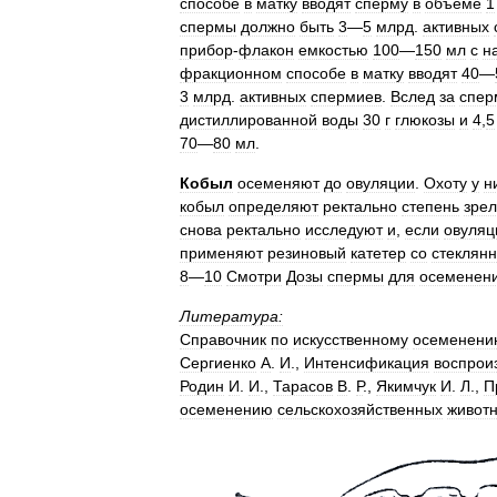
способе
в
матку
вводят
сперму
в
объёме
1
спермы
должно
быть
3
—
5
млрд
.
активных
прибор
-
флакон
емкостью
100
—
150
мл
с
н
фракционном
способе
в
матку
вводят
40
—
3
млрд
.
активных
спермиев
.
Вслед
за
спер
дистиллированной
воды
30
г
глюкозы
и
4
,
5
70
—
80
мл
.
Кобыл
осеменяют
до
овуляции
.
Охоту
у
н
кобыл
определяют
ректально
степень
зрел
снова
ректально
исследуют
и
,
если
овуляц
применяют
резиновый
катетер
со
стеклян
8
—
10
Смотри
Дозы
спермы
для
осеменен
Литература:
Справочник
по
искусственному
осеменени
Сергиенко
А
.
И
.,
Интенсификация
воспрои
Родин
И
.
И
.,
Тарасов
В
.
Р
.,
Якимчук
И
.
Л
.,
П
осеменению
сельскохозяйственных
живот