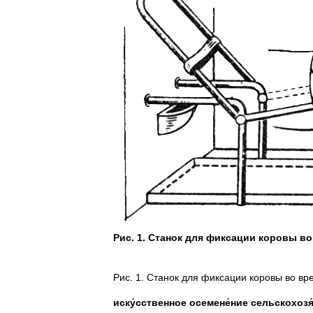
Рис
.
1
.
Станок
для
фиксации
коровы
во
Рис
.
1
.
Станок
для
фиксации
коровы
во
вр
иску́сственное
осемене́ние
сельскохозя