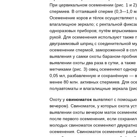
При
цервикальном
осеменении
(
рис
.
1
и
2
спермиев
.
В
оттаявшей
сперме
(
0
,
3
—
1
,
0
м
Осеменение
коров
и
тёлок
осуществляют
влагалищное
зеркало
;
с
ректальной
фикса
одноразовых
приборов
;
путём
впрыскиван
рукой
.
Для
осеменения
используют
также
двуграммовый
шприц
с
соединительной
м
осеменении
спермой
,
замороженной
в
сол
выявления
у
самки
охоты
бараном
-
пробни
выявлении
охоты
два
раза
в
сутки
,
а
также
метчиками
(
рис
.
3
)
овец
осеменяют
однок
0
,
05
мл
,
разбавленную
и
сохранённую
—
в
менее
80
млн
.
активных
спермиев
.
Для
ос
полуавтоматы
и
влагалищные
зеркала
(
ри
Охоту
у
свиноматок
выявляют
с
помощью
вечером
).
Свиноматок
,
у
которых
охота
ус
выявлении
охоты
вечером
маток
осеменя
после
первого
осеменения
,
если
сохранил
молодых
свиноматок
осеменяют
двукратно
осеменения
.
Свиноматок
осеменяют
разб