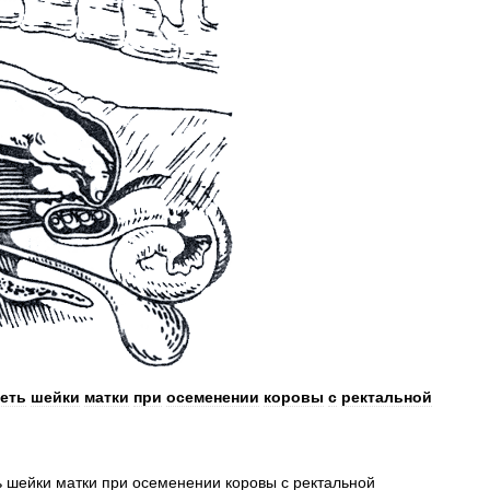
еть
шейки
матки
при
осеменении
коровы
с
ректальной
ь
шейки
матки
при
осеменении
коровы
с
ректальной