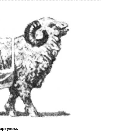
артуком
.