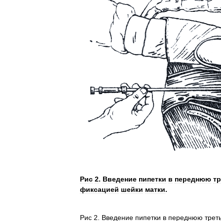
Рис
2
.
Введение
пипетки
в
переднюю
тр
фиксацией
шейки
матки
.
Рис
2
.
Введение
пипетки
в
переднюю
трет