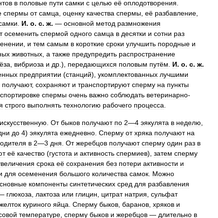
нтов
в
половые
пути
самки
с
целью
её
оплодотворения
.
е
спермы
от
самца
,
оценку
качества
спермы
,
её
разбавление
,
самки
.
И
.
о
.
с
.
ж
.
—
основной
метод
размножения
т
осеменить
спермой
одного
самца
в
десятки
и
сотни
раз
енении
,
и
тем
самым
в
короткие
сроки
улучшить
породные
и
ных
животных
,
а
также
предупредить
распространение
ёза
,
вибриоза
и
др
.),
передающихся
половым
путём
.
И
.
о
.
с
.
ж
.
енных
предприятии
(
станций
),
укомплектованных
лучшими
получают
,
сохраняют
и
транспортируют
сперму
на
пункты
спортировке
спермы
очень
важно
соблюдать
ветеринарно
-
я
строго
выполнять
технологию
рабочего
процесса
.
искусственную
.
От
быков
получают
по
2
—
4
эякулята
в
неделю
,
дни
до
4
)
эякулята
ежедневно
.
Сперму
от
хряка
получают
на
водителя
в
2
—
3
дня
.
От
жеребцов
получают
сперму
один
раз
в
ют
её
качество
(
густота
и
активность
спермиев
),
затем
сперму
увеличения
срока
её
сохранения
без
потери
активности
и
и
для
осеменения
большого
количества
самок
.
Можно
сновные
компоненты
синтетических
сред
для
разбавления
,—
глюкоза
,
лактоза
или
глицин
,
цитрат
натрия
,
сульфат
желток
куриного
яйца
.
Сперму
быков
,
баранов
,
хряков
и
совой
температуре
,
сперму
быков
и
жеребцов
—
длительно
в