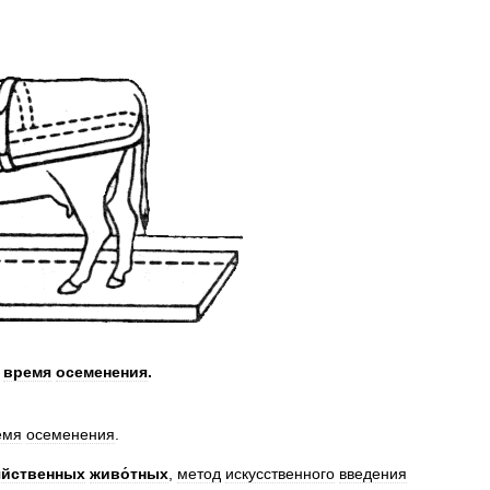
время
осеменения
.
емя
осеменения
.
́йственных
живо́тных
,
метод
искусственного
введения