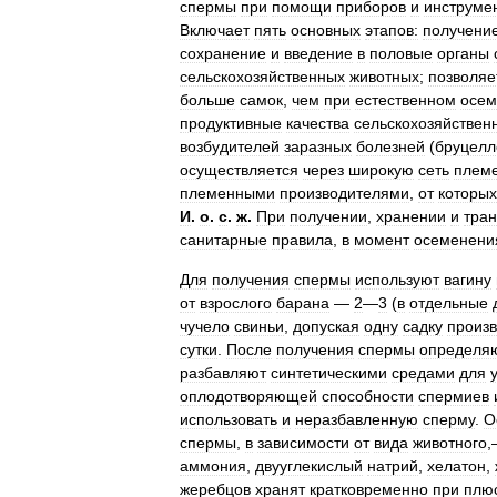
спермы
при
помощи
приборов
и
инструме
Включает
пять
основных
этапов:
получени
сохранение
и
введение
в
половые
органы
сельскохозяйственных
животных
;
позволяе
больше
самок
,
чем
при
естественном
осем
продуктивные
качества
сельскохозяйствен
возбудителей
заразных
болезней
(
бруцелл
осуществляется
через
широкую
сеть
плем
племенными
производителями
,
от
которых
И
.
о
.
с
.
ж
.
При
получении
,
хранении
и
тран
санитарные
правила
,
в
момент
осеменени
Для
получения
спермы
используют
вагину
от
взрослого
барана
—
2
—
3
(
в
отдельные
чучело
свиньи
,
допуская
одну
садку
произ
сутки
.
После
получения
спермы
определя
разбавляют
синтетическими
средами
для
оплодотворяющей
способности
спермиев
использовать
и
неразбавленную
сперму
.
О
спермы
,
в
зависимости
от
вида
животного
аммония
,
двууглекислый
натрий
,
хелатон
,
жеребцов
хранят
кратковременно
при
плю