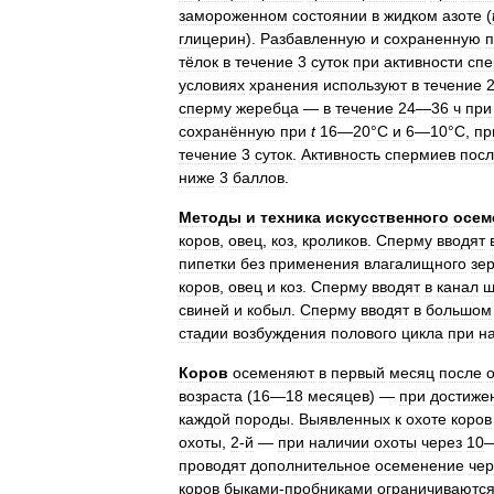
замороженном
состоянии
в
жидком
азоте
(
глицерин
).
Разбавленную
и
сохраненную
п
тёлок
в
течение
3
суток
при
активности
спе
условиях
хранения
используют
в
течение
сперму
жеребца
—
в
течение
24
—
36
ч
при
сохранённую
при
t
16
—
20
°
C
и
6
—
10
°
C
,
пр
течение
3
суток
.
Активность
спермиев
пос
ниже
3
баллов
.
Методы
и
техника
искусственного
осем
коров
,
овец
,
коз
,
кроликов
.
Сперму
вводят
пипетки
без
применения
влагалищного
зе
коров
,
овец
и
коз
.
Сперму
вводят
в
канал
ш
свиней
и
кобыл
.
Сперму
вводят
в
большом
стадии
возбуждения
полового
цикла
при
н
Коров
осеменяют
в
первый
месяц
после
возраста
(
16
—
18
месяцев
) —
при
достиже
каждой
породы
.
Выявленных
к
охоте
коров
охоты
,
2
-
й
—
при
наличии
охоты
через
10
проводят
дополнительное
осеменение
чер
коров
быками
-
пробниками
ограничиваютс