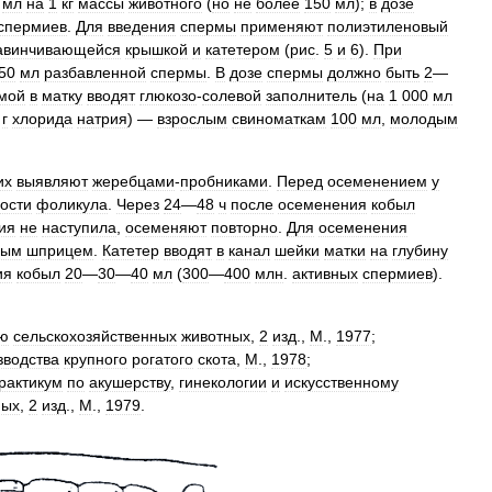
мл
на
1
кг
массы
животного
(
но
не
более
150
мл
);
в
дозе
спермиев
.
Для
введения
спермы
применяют
полиэтиленовый
авинчивающейся
крышкой
и
катетером
(
рис
.
5
и
6
).
При
50
мл
разбавленной
спермы
.
В
дозе
спермы
должно
быть
2
—
мой
в
матку
вводят
глюкозо
-
солевой
заполнитель
(
на
1
000
мл
г
хлорида
натрия
) —
взрослым
свиноматкам
100
мл
,
молодым
их
выявляют
жеребцами
-
пробниками
.
Перед
осеменением
у
ости
фоликула
.
Через
24
—
48
ч
после
осеменения
кобыл
ия
не
наступила
,
осеменяют
повторно
.
Для
осеменения
ным
шприцем
.
Катетер
вводят
в
канал
шейки
матки
на
глубину
ия
кобыл
20
—
30
—
40
мл
(
300
—
400
млн
.
активных
спермиев
).
ю
сельскохозяйственных
животных
,
2
изд
.,
М
.,
1977
;
зводства
крупного
рогатого
скота
,
М
.,
1978
;
рактикум
по
акушерству
,
гинекологии
и
искусственному
ных
,
2
изд
.,
М
.,
1979
.