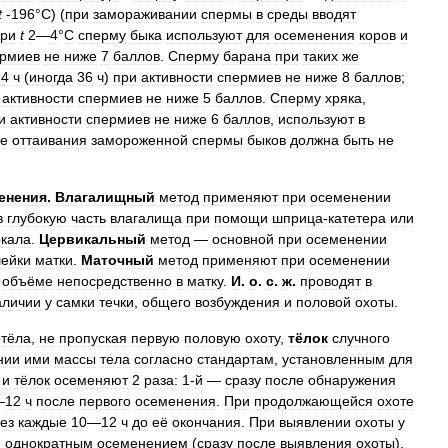
t
-
196
°
C
) (
при
замораживании
спермы
в
среды
вводят
ри
t
2
—
4
°
C
сперму
быка
используют
для
осеменения
коров
и
рмиев
не
ниже
7
баллов
.
Сперму
барана
при
таких
же
24
ч
(
иногда
36
ч
)
при
активности
спермиев
не
ниже
8
баллов
;
активности
спермиев
не
ниже
5
баллов
.
Сперму
хряка
,
и
активности
спермиев
не
ниже
6
баллов
,
используют
в
ле
оттаивания
замороженной
спермы
быков
должна
быть
не
енения
.
Влагалищный
метод
применяют
при
осеменении
в
глубокую
часть
влагалища
при
помощи
шприца
-
катетера
или
ркала
.
Цервикальный
метод
—
основной
при
осеменении
ейки
матки
.
Маточный
метод
применяют
при
осеменении
объёме
непосредственно
в
матку
.
И
.
о
.
с
.
ж
.
проводят
в
аличии
у
самки
течки
,
общего
возбуждения
и
половой
охоты
.
отёла
,
не
пропуская
первую
половую
охоту
,
тёлок
случного
нии
ими
массы
тела
согласно
стандартам
,
установленным
для
и
тёлок
осеменяют
2
раза:
1
-
й
—
сразу
после
обнаружения
—
12
ч
после
первого
осеменения
.
При
продолжающейся
охоте
ез
каждые
10
—
12
ч
до
её
окончания
.
При
выявлении
охоты
у
я
однократным
осеменением
(
сразу
после
выявления
охоты
).