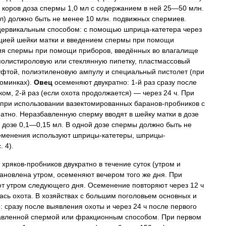
)
коров
доза
спермы
1
,
0
мл
с
содержанием
в
ней
25
—
50
млн
.
л
)
должно
быть
не
менее
10
млн
.
подвижных
спермиев
.
цервикальным
способом:
с
помощью
шприца
-
катетера
через
цией
шейки
матки
и
введением
спермы
при
помощи
ия
спермы
при
помощи
приборов
,
введённых
во
влагалище
полистироловую
или
стеклянную
пипетку
,
пластмассовый
уфтой
,
полиэтиленовую
ампулу
и
специальный
пистолет
(
при
оминках
).
Овец
осеменяют
двукратно:
1
-
й
раз
сразу
после
ком
,
2
-
й
раз
(
если
охота
продолжается
) —
через
24
ч
.
При
при
использовании
вазектомированных
баранов
-
пробников
с
ратно
.
Неразбавленную
сперму
вводят
в
шейку
матки
в
дозе
дозе
0
,
1
—
0
,
15
мл
.
В
одной
дозе
спермы
должно
быть
не
еменения
используют
шприцы
-
катетеры
,
шприцы
-
с
.
4
).
хряков
-
пробников
двукратно
в
течение
суток
(
утром
и
тановлена
утром
,
осеменяют
вечером
того
же
дня
.
При
ют
утром
следующего
дня
.
Осеменение
повторяют
через
12
ч
ась
охота
.
В
хозяйствах
с
большим
поголовьем
основных
и
:
сразу
после
выявления
охоты
и
через
24
ч
после
первого
авленной
спермой
или
фракционным
способом
.
При
первом