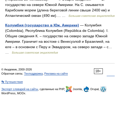
государство на севере Южной Америки. На С. омывается
Карибским морем (длина береговой линии свыше 2400 км) и
Атлантический океан (490 км).… …
Большая советская энциклопедия
Колумбия (государство в Юж. Америке)
— Колумбия
(Colombia), Республика Колумбия (República de Colombia). I.
Общие сведения К. ‒ государство на северо западе Южной
Америки. Граничит на востоке с Венесуэлой и Бразилией, на
юге ‒ в основном с Перу и Эквадором, на северо западе ‒ с…
…
Большая советская энциклопедия
© Академик, 2000-2026
18+
Обратная связь:
Техподдержка
,
Реклама на сайте
👣 Путешествия
Экспорт словарей на сайты
, сделанные на PHP,
Joomla,
Drupal,
WordPress, MODx.