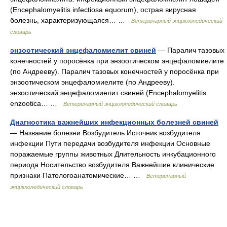
(Encephalomyelitis infectiosa equorum), острая вирусная
болезнь, характеризующаяся… …
Ветеринарный энциклопедический
словарь
энзоотический энцефаломиелит свиней
— Паралич тазовых
конечностей у поросёнка при энзоотическом энцефаломиелите
(по Андрееву). Паралич тазовых конечностей у поросёнка при
энзоотическом энцефаломиелите (по Андрееву).
энзоотический энцефаломиелит свиней (Encephalomyelitis
enzootica… …
Ветеринарный энциклопедический словарь
Диагностика важнейших инфекционных болезней свиней
— Название болезни Возбудитель Источник возбудителя
инфекции Пути передачи возбудителя инфекции Основные
поражаемые группы животных Длительность инкубационного
периода Носительство возбудителя Важнейшие клинические
признаки Патологоанатомические… …
Ветеринарный
энциклопедический словарь