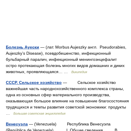
Болезнь Ауески
— (лат. Morbus Aujeszky англ. Pseudorabies,
Aujeszky’s Disease), псевдобешенство, инфекционный
бульбарный паралич, инфекционный менингоэнцефалит
остро протекающая болезнь многих видов домашних и диких
животных, проявляющаяся… …
Википедия
СССР. Сельское хозяйство
— Сельское хозяйство
важнейшая часть народнохозяйственного комплекса страны,
одна из основных сфер материального производства,
оказывающая большое влияние на повышение благосостояния
трудящихся и темпы развития советской экономики: продукты
…
Большая советская энциклопедия
Венесуэла
— (Venezuela) Республика Венесуэла
(República de Venezuela). I. Общие сведения В.