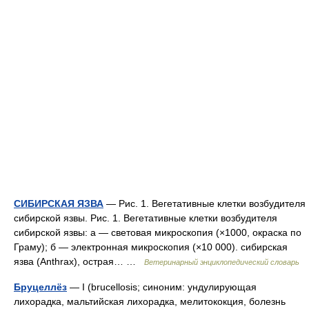
СИБИРСКАЯ ЯЗВА
— Рис. 1. Вегетативные клетки возбудителя
сибирской язвы. Рис. 1. Вегетативные клетки возбудителя
сибирской язвы: а — световая микроскопия (×1000, окраска по
Граму); б — электронная микроскопия (×10 000). сибирская
язва (Anthrax), острая… …
Ветеринарный энциклопедический словарь
Бруцеллёз
— I (brucellosis; синоним: ундулирующая
лихорадка, мальтийская лихорадка, мелитококция, болезнь