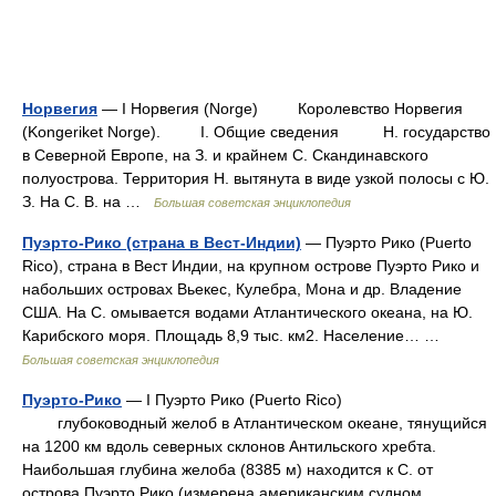
Норвегия
— I Норвегия (Norge) Королевство Норвегия
(Kongeriket Norge). I. Общие сведения Н. государство
в Северной Европе, на З. и крайнем С. Скандинавского
полуострова. Территория Н. вытянута в виде узкой полосы с Ю.
З. На С. В. на …
Большая советская энциклопедия
Пуэрто-Рико (страна в Вест-Индии)
— Пуэрто Рико (Puerto
Rico), страна в Вест Индии, на крупном острове Пуэрто Рико и
набольших островах Вьекес, Кулебра, Мона и др. Владение
США. На С. омывается водами Атлантического океана, на Ю.
Карибского моря. Площадь 8,9 тыс. км2. Население… …
Большая советская энциклопедия
Пуэрто-Рико
— I Пуэрто Рико (Puerto Rico)
глубоководный желоб в Атлантическом океане, тянущийся
на 1200 км вдоль северных склонов Антильского хребта.
Наибольшая глубина желоба (8385 м) находится к С. от
острова Пуэрто Рико (измерена американским судном …