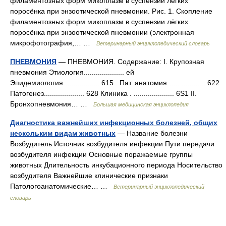
филаментозных форм микоплазм в суспензии лёгких
поросёнка при энзоотической пневмонии. Рис. 1. Скопление
филаментозных форм микоплазм в суспензии лёгких
поросёнка при энзоотической пневмонии (электронная
микрофотография,… …
Ветеринарный энциклопедический словарь
ПНЕВМОНИЯ
— ПНЕВМОНИЯ. Содержание: I. Крупозная
пневмония Этиология.................... ей
Эпидемиология.................. 615 . Пат. анатомия...... ............ 622
Патогенез.................... 628 Клиника . .................... 6S1 II.
Бронхопневмония… …
Большая медицинская энциклопедия
Диагностика важнейших инфекционных болезней, общих
нескольким видам животных
— Название болезни
Возбудитель Источник возбудителя инфекции Пути передачи
возбудителя инфекции Основные поражаемые группы
животных Длительность инкубационного периода Носительство
возбудителя Важнейшие клинические признаки
Патологоанатомические… …
Ветеринарный энциклопедический
словарь