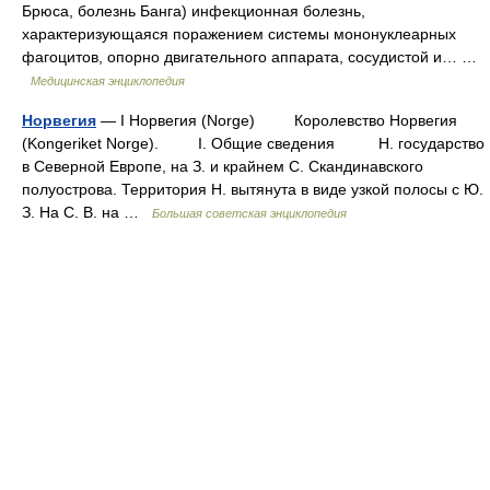
Брюса, болезнь Банга) инфекционная болезнь,
характеризующаяся поражением системы мононуклеарных
фагоцитов, опорно двигательного аппарата, сосудистой и… …
Медицинская энциклопедия
Норвегия
— I Норвегия (Norge) Королевство Норвегия
(Kongeriket Norge). I. Общие сведения Н. государство
в Северной Европе, на З. и крайнем С. Скандинавского
полуострова. Территория Н. вытянута в виде узкой полосы с Ю.
З. На С. В. на …
Большая советская энциклопедия