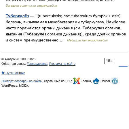
Большая советская энциклопедия
Туберкулёз
— I (tuberculosis; лат. tuberculum бугорок + ōsis)
болезнь, вызываемая микобактериями туберкулеза. Наиболее
часто поражаются органы дыхания (см. Туберкулез органов
дыхания (Туберкулёз органов дыхания)), среди других органов
и систем преимущественно …
Медицинская энциклопедия
© Академик, 2000-2026
18+
Обратная связь:
Техподдержка
,
Реклама на сайте
👣 Путешествия
Экспорт словарей на сайты
, сделанные на PHP,
Joomla,
Drupal,
WordPress, MODx.