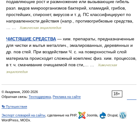
подавляющие рост и размножение или вызывающие гибель
разл. видов микроорганизмов бактерий, хламидий, грибов,
простейших, спирохет, вирусов и т. д. ПС классифицируют по
направленности действия (напр., противогрибковые средства,
… …
Химическая энциклопедия
ЧИСТЯЩИЕ СРЕДСТВА
— хим. препараты, предназначенные
для чистки и мытья металлич., эмалированных, деревянных и
др. пов стей. При воздействии Ч. с. на поверхностный слой
материала происходит сложный комплекс физ. хим. процессов,
в т. ч. смачивание очищаемой пов сти,… …
Химическая
энциклопедия
© Академик, 2000-2026
18+
Обратная связь:
Техподдержка
,
Реклама на сайте
👣 Путешествия
Экспорт словарей на сайты
, сделанные на PHP,
Joomla,
Drupal,
WordPress, MODx.