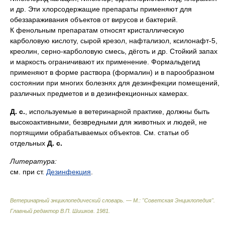
и др. Эти хлорсодержащие препараты применяют для
обеззараживания объектов от вирусов и бактерий.
К фенольным препаратам относят кристаллическую
карболовую кислоту, сырой крезол, нафтализол, ксилонафт-5,
креолин, серно-карболовую смесь, дёготь и др. Стойкий запах
и маркость ограничивают их применение. Формальдегид
применяют в форме раствора (формалин) и в парообразном
состоянии при многих болезнях для дезинфекции помещений,
различных предметов и в дезинфекционных камерах.
Д. с.
, используемые в ветеринарной практике, должны быть
высокоактивными, безвредными для животных и людей, не
портящими обрабатываемых объектов. См. статьи об
отдельных
Д. с.
Литература:
см. при ст.
Дезинфекция
.
Ветеринарный энциклопедический словарь. — М.: "Советская Энциклопедия"
.
Главный редактор В.П. Шишков
.
1981
.