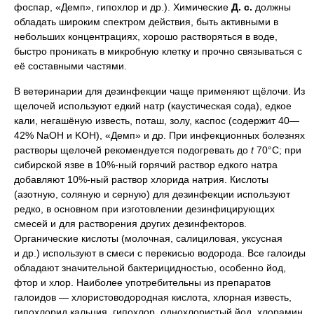
фоспар, «Демп», гипохлор и др.). Химические
Д. с.
должны
обладать широким спектром действия, быть активными в
небольших концентрациях, хорошо растворяться в воде,
быстро проникать в микробную клетку и прочно связываться с
её составными частями.
В ветеринарии для дезинфекции чаще применяют щёлочи. Из
щелочей используют едкий натр (каустическая сода), едкое
кали, негашёную известь, поташ, золу, каспос (содержит 40—
42% NaOH и KOH), «Демп» и др. При инфекционных болезнях
растворы щелочей рекомендуется подогревать до
t
70°C; при
сибирской язве в 10%-ный горячий раствор едкого натра
добавляют 10%-ный раствор хлорида натрия. Кислоты
(азотную, соляную и серную) для дезинфекции используют
редко, в основном при изготовлении дезинфицирующих
смесей и для растворения других дезинфекторов.
Органические кислоты (молочная, салициловая, уксусная
и др.) используют в смеси с перекисью водорода. Все галоиды
обладают значительной бактерицидностью, особенно йод,
фтор и хлор. Наиболее употребительны из препаратов
галоидов — хлористоводородная кислота, хлорная известь,
гипохлорид кальция, гипохлор, однохлористый йод, хлорамин