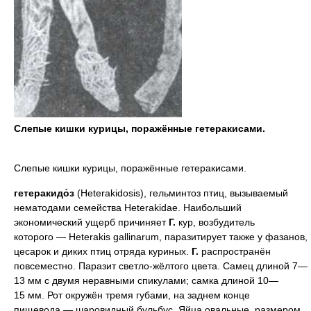
Слепые кишки курицы, поражённые гетеракисами.
Слепые кишки курицы, поражённые гетеракисами.
гетеракидо́з
(Heterakidosis), гельминтоз птиц, вызываемый
нематодами семейства Heterakidae. Наибольший
экономический ущерб причиняет
Г.
кур, возбудитель
которого — Heterakis gallinarum, паразитирует также у фазанов,
цесарок и диких птиц отряда куриных.
Г.
распространён
повсеместно. Паразит светло-жёлтого цвета. Самец длиной 7—
13 мм с двумя неравными спикулами; самка длиной 10—
15 мм. Рот окружён тремя губами, на заднем конце
пищевода — шаровидный бульбус. Яйца овальные, размером