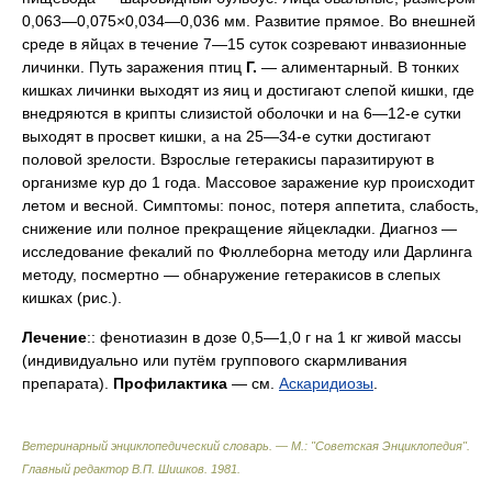
0,063—0,075×0,034—0,036 мм. Развитие прямое. Во внешней
среде в яйцах в течение 7—15 суток созревают инвазионные
личинки. Путь заражения птиц
Г.
— алиментарный. В тонких
кишках личинки выходят из яиц и достигают слепой кишки, где
внедряются в крипты слизистой оболочки и на 6—12-е сутки
выходят в просвет кишки, а на 25—34-е сутки достигают
половой зрелости. Взрослые гетеракисы паразитируют в
организме кур до 1 года. Массовое заражение кур происходит
летом и весной. Симптомы: понос, потеря аппетита, слабость,
снижение или полное прекращение яйцекладки. Диагноз —
исследование фекалий по Фюллеборна методу или Дарлинга
методу, посмертно — обнаружение гетеракисов в слепых
кишках (рис.).
Лечение
:: фенотиазин в дозе 0,5—1,0 г на 1 кг живой массы
(индивидуально или путём группового скармливания
препарата).
Профилактика
— см.
Аскаридиозы
.
Ветеринарный энциклопедический словарь. — М.: "Советская Энциклопедия"
.
Главный редактор В.П. Шишков
.
1981
.