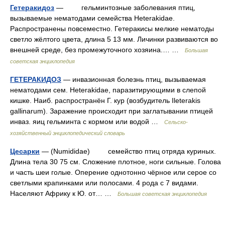
Гетеракидоз
— гельминтозные заболевания птиц,
вызываемые нематодами семейства Heterakidae.
Распространены повсеместно. Гетеракисы мелкие нематоды
светло жёлтого цвета, длина 5 13 мм. Личинки развиваются во
внешней среде, без промежуточного хозяина.… …
Большая
советская энциклопедия
ГЕТЕРАКИДОЗ
— инвазионная болезнь птиц, вызываемая
нематодами сем. Heterakidae, паразитирующими в слепой
кишке. Наиб. распространён Г. кур (возбудитель Ileterakis
gallinarum). Заражение происходит при заглатывании птицей
инваз. яиц гельминта с кормом или водой …
Сельско-
хозяйственный энциклопедический словарь
Цесарки
— (Numididae) семейство птиц отряда куриных.
Длина тела 30 75 см. Сложение плотное, ноги сильные. Голова
и часть шеи голые. Оперение однотонно чёрное или cepoe со
светлыми крапинками или полосами. 4 рода с 7 видами.
Населяют Африку к Ю. от… …
Большая советская энциклопедия