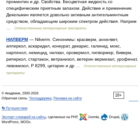
проминтин и др. Свойства. Бесцветная жидкость со
специфическим приятным запахом. Действие и применение.
Декельмин является довольно активным антигельминтным
средством, обладающим широким спектром действия. Наприм
…
Отечественные ветеринарные препараты
НИЛВЕРМ
— Nilverm. Синонимы: красверм, анхелвет,
апперкол, аскаридил, конкурат, декарис, галинид, мокс,
нарпенол, немицид, нилзан, оровермол, пигвормер, биверм,
риперкол, стартакон, ветранизол, ветерин вермизал, урофенат,
левомизол, Р 8299, цитарин и др …
Отечественные ветеринарные
препараты
© Академик, 2000-2026
18+
Обратная связь:
Техподдержка
,
Реклама на сайте
👣 Путешествия
Экспорт словарей на сайты
, сделанные на PHP,
Joomla,
Drupal,
WordPress, MODx.