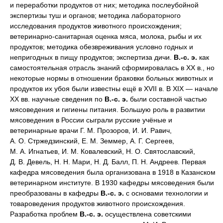
и переработки продуктов от них; методика послеубойной
экспертизы туш и органов; методика лабораторного
исследования продуктов животного происхождения;
ветеринарно-санитарная оценка мяса, молока, рыбы и их
продуктов; методика обезвреживания условно годных и
непригодных в пищу продуктов; экспертиза дичи.
В.-с. э.
как
самостоятельная отрасль знаний сформировалась в XX в., но
некоторые нормы в отношении браковки больных животных и
продуктов их убоя были известны ещё в XVII в. В XIX — начале
XX вв. научные сведения по
В.-с. э.
были составной частью
мясоведения и гигиены питания. Большую роль в развитии
мясоведения в России сыграли русские учёные и
ветеринарные врачи Г. М. Прозоров, И. И. Равич,
А. О. Стржедзинский, Е. М. Земмер, А. Г. Сергеев,
М. А. Игнатьев, И. М. Ковалевский, Н. О. Святославский,
Д. В. Девель, Н. Н. Мари, Н. Д. Балл, П. Н. Андреев. Первая
кафедра мясоведения была организована в 1918 в Казанском
ветеринарном институте. В 1930 кафедры мясоведения были
преобразованы в кафедры
В.-с. э.
с основами технологии и
товароведения продуктов животного происхождения.
Разработка проблем
В.-с. э.
осуществлена советскими