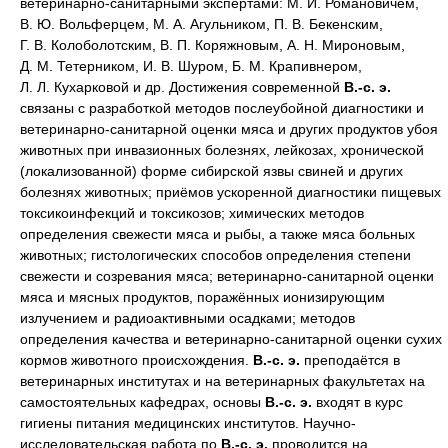
ветеринарно-санитарными экспертами: М. И. Романовичем,
В. Ю. Вольферцем, М. А. Агульником, П. В. Бекенским,
Г. В. Колоболотским, В. П. Коряжновым, А. Н. Мироновым,
Д. М. Тетерником, И. В. Шуром, Б. М. Крапивнером,
Л. Л. Кухарковой и др. Достижения современной
В.-с. э.
связаны с разработкой методов послеубойной диагностики и
ветеринарно-санитарной оценки мяса и других продуктов убоя
животных при инвазионных болезнях, лейкозах, хронической
(локализованной) форме сибирской язвы свиней и других
болезнях животных; приёмов ускоренной диагностики пищевых
токсикоинфекций и токсикозов; химических методов
определения свежести мяса и рыбы, а также мяса больных
животных; гистологических способов определения степени
свежести и созревания мяса; ветеринарно-санитарной оценки
мяса и мясных продуктов, поражённых ионизирующим
излучением и радиоактивными осадками; методов
определения качества и ветеринарно-санитарной оценки сухих
кормов животного происхождения.
В.-с. э.
преподаётся в
ветеринарных институтах и на ветеринарных факультетах на
самостоятельных кафедрах, основы
В.-с. э.
входят в курс
гигиены питания медицинских институтов. Научно-
исследовательская работа по
В.-с. э.
проводится на