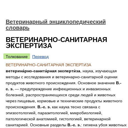
Ветеринарный энциклопедический
словарь
ВЕТЕРИНАРНО-САНИТАРНАЯ
ЭКСПЕРТИЗА
Толкование
Перевод
ВЕТЕРИНАРНО-САНИТАРНАЯ ЭКСПЕРТИЗА
ветерина́рно-санита́рная эксперти́за
, наука, изучающая
методы с исследования и ветеринарно-санитарной оценки
продуктов животного происхождения. Основное значение
В.-
с. э.
— предупреждение инфекционных и инвазионных
болезней, распространяющихся среди людей и животных
через пищевые, кормовые и технические продукты животного
происхождения.
В.-с. э.
как наука тесно связана с
эпизоотологией, паразитологией, микробиологией,
патологической анатомией, гистологией, ветеринарной
санитарией. Основные разделы
В.-с. э.
: гигиена убоя животных