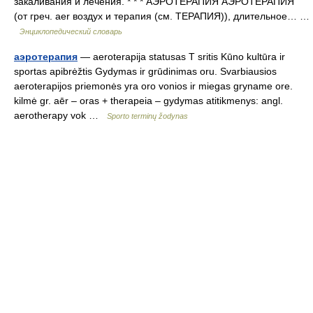
закаливания и лечения. * * * АЭРОТЕРАПИЯ АЭРОТЕРАПИЯ
(от греч. aer воздух и терапия (см. ТЕРАПИЯ)), длительное… …
Энциклопедический словарь
аэротерапия
— aeroterapija statusas T sritis Kūno kultūra ir
sportas apibrėžtis Gydymas ir grūdinimas oru. Svarbiausios
aeroterapijos priemonės yra oro vonios ir miegas gryname ore.
kilmė gr. aēr – oras + therapeia – gydymas atitikmenys: angl.
aerotherapy vok …
Sporto terminų žodynas