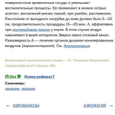
поверхностные кровеносные сосуды и уменьшает
воспалительные процессы. Её применяют в начале острых
асептич. воспалений мягких тканей, при ушибах, растяжениях.
Расстояние от выходного патрубка до кожи должно быть 5—10
см, продолжительность процедуры 15—20 мин. А. эффективна
при
послеродовом парезе
у коров. В этом случае воздух
накачивают в вымя аппаратом Эверса через сосковый канал.
Разновидность А.— лечение органов дыхания ионизированным
воздухом (аэроионотерапия). См.
Аэроионизация
.
Ветеринарный энциклопедический словарь. — М.: "Советская Энциклопедия"
.
Главный редактор В.П. Шишков
.
1981
.
Игры ⚽
Нужен реферат?
Синонимы
:
лечение
,
терапия
АЭРОМОНОЗЫ
АЭРОФАГИЯ