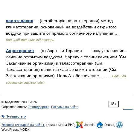
аэротерапия
— (aerotherapia; аэро + терапия) метод
климатотерапии, основанный на воздействии открытого
воздуха при защите от прямого солнечного излучения …
Большой медицинский словарь
Аэротерапия
— (от Аэро... и Терапия воздухолечение,
лечение открытым воздухом. Наряду с солнцелечением (См.
Закаливание организма) и талассотерапией (См.
Талассотерапия) является частью климатотерапии (См.
Закаливание организма). Цель А. обеспечение… …
Большая
советская энциклопедия
© Академик, 2000-2026
18+
Обратная связь:
Техподдержка
,
Реклама на сайте
👣 Путешествия
Экспорт словарей на сайты
, сделанные на PHP,
Joomla,
Drupal,
WordPress, MODx.