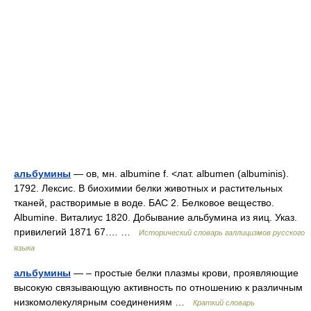
альбумины
— ов, мн. albumine f. <лат. albumen (albuminis).
1792. Лексис. В биохимии белки животных и растительных
тканей, растворимые в воде. БАС 2. Белковое вещество.
Albumine. Виталиус 1820. Добывание альбумина из яиц. Указ.
привилегий 1871 67.… …
Исторический словарь галлицизмов русского
языка
альбумины
— – простые белки плазмы крови, проявляющие
высокую связывающую активность по отношению к различным
низкомолекулярным соединениям …
Краткий словарь