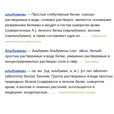
альбумины
— Простые глобулярные белки, хорошо
растворимые в воде, солевых растворах, являются основными
резервными белками и входят в состав сыворотки крови
(сывороточные А.), яичного белка (овальбумин), молока
(лактальбумин), а также составляют один из… …
Справочник
технического переводчика
Альбумины
— Альбумин Альбумины (лат.: albus, белый)
простые растворимые в воде белки, умеренно растворимые в
концентрированных растворах соли и свёр …
Википедия
альбумины
— ов; мн. (ед. альбумин, а; м.). [от лат. albumen
(albuminis) белок]. Биохим. Группа растворимых в воде простых
природных белков (содержатся в яичном белке, сыворотке
крови, в молоке и семенах растений; используются в
медицине, кондитерском… …
Энциклопедический словарь