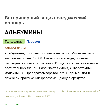
Ветеринарный энциклопедический
словарь
АЛЬБУМИНЫ
Толкование
Перевод
АЛЬБУМИНЫ
альбуми́ны
, простые глобулярные белки. Молекулярной
массой не более 75 000. Растворимы в воде, солевых
растворах, кислотах и щелочах. Входят в состав животных и
растительных тканей. Различают яичный, сывороточный,
молочный
А.
Препарат сывороточного
А.
применяют в
лечебной практике как кровезамещающее средство.
Ветеринарный энциклопедический словарь. — М.: "Советская Энциклопедия"
.
Главный редактор В.П. Шишков
.
1981
.