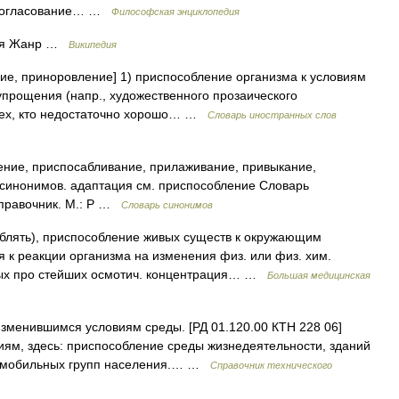
. согласование… …
Философская энциклопедия
ия Жанр …
Википедия
ние, приноровление] 1) приспособление организма к условиям
 упрощения (напр., художественного прозаического
тех, кто недостаточно хорошо… …
Словарь иностранных слов
ние, приспосабливание, прилаживание, привыкание,
 синонимов. адаптация см. приспособление Словарь
справочник. М.: Р …
Словарь синонимов
облять), приспособление живых существ к окружающим
я к реакции организма на изменения физ. или физ. хим.
ных про стейших осмотич. концентрация… …
Большая медицинская
зменившимся условиям среды. [РД 01.120.00 КТН 228 06]
ям, здесь: приспособление среды жизнедеятельности, зданий
ломобильных групп населения.… …
Справочник технического