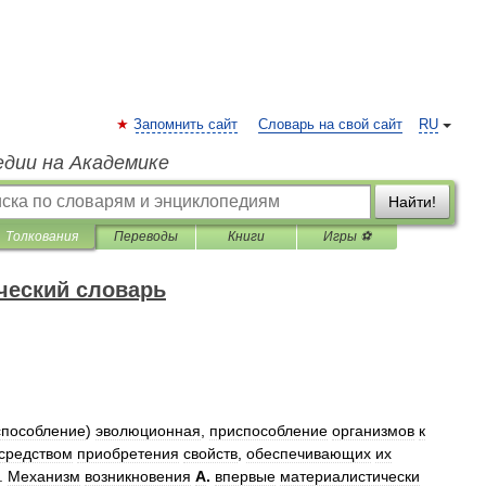
Запомнить сайт
Словарь на свой сайт
RU
едии на Академике
Найти!
Толкования
Переводы
Книги
Игры ⚽
ческий словарь
способление
)
эволюционная
,
приспособление
организмов
к
средством
приобретения
свойств
,
обеспечивающих
их
.
Механизм
возникновения
А
.
впервые
материалистически