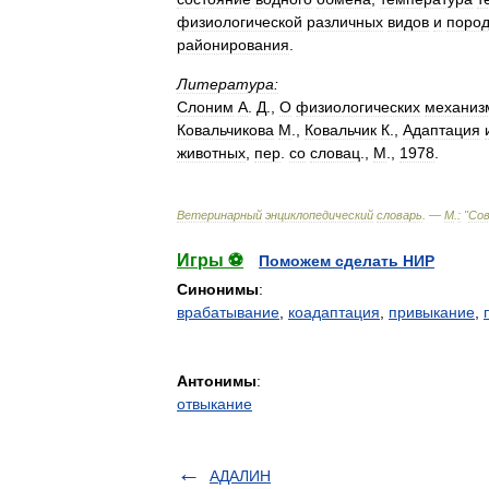
физиологической
различных
видов
и
поро
районирования
.
Литература:
Слоним
А
.
Д
.,
О
физиологических
механиз
Ковальчикова
М
.,
Ковальчик
К
.,
Адаптация
животных
,
пер
.
со
словац
.,
М
.,
1978
.
Ветеринарный
энциклопедический
словарь
. —
М
.
:
"
Со
Игры ⚽
Поможем сделать НИР
Синонимы
:
врабатывание
,
коадаптация
,
привыкание
,
Антонимы
:
отвыкание
АДАЛИН