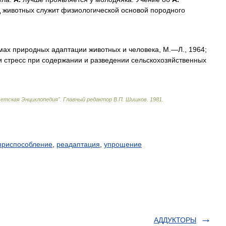
д
животных
служит
физиологической
основой
породного
мах
природных
адаптации
животных
и
человека
,
М
.—
Л
.,
1964
;
и
стресс
при
содержании
и
разведении
сельскохозяйственных
ветская
Энциклопедия
"
.
Главный
редактор
В
.
П
.
Шишков
.
1981
.
приспособление
,
реадаптация
,
упрощение
АДДУКТОРЫ