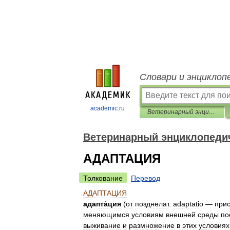
Словари и энциклоп
academic.ru
Ветеринарный энциклопедический словарь
Ветеринарный энциклопеди
АДАПТАЦИЯ
Толкование
Перевод
АДАПТАЦИЯ
адапта́ция
(
от
позднелат
.
adaptatio
—
при
меняющимся
условиям
внешней
среды
по
выживание
и
размножение
в
этих
условиях