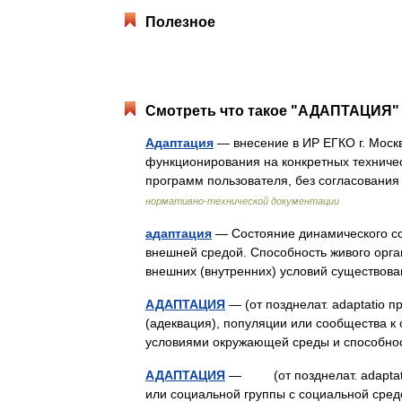
Полезное
Смотреть что такое "АДАПТАЦИЯ" 
Адаптация
— внесение в ИР ЕГКО г. Моск
функционирования на конкретных техничес
программ пользователя, без согласован
нормативно-технической документации
адаптация
— Состояние динамического со
внешней средой. Способность живого орг
внешних (внутренних) условий существо
АДАПТАЦИЯ
— (от позднелат. adaptatio 
(адеквация), популяции или сообщества 
условиями окружающей среды и способно
АДАПТАЦИЯ
— (от позднелат. adaptatio
или социальной группы с социальной сред