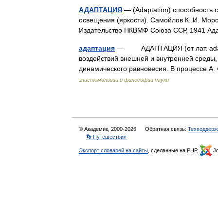
АДАПТАЦИЯ
— (Adaptation) способность 
освещения (яркости). Самойлов К. И. Морс
Издательство НКВМФ Союза ССР, 1941 А
адаптация
— АДАПТАЦИЯ (от лат. adapt
воздействий внешней и внутренней среды,
динамического равновесия. В процессе А
эпистемологии и философии науки
© Академик, 2000-2026
Обратная связь:
Техподдерж
👣 Путешествия
Экспорт словарей на сайты
, сделанные на PHP,
Jo