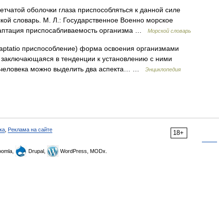
сетчатой оболочки глаза приспособляться к данной силе
кой словарь. М. Л.: Государственное Военно морское
даптация приспосабливаемость организма …
Морской словарь
atio приспособление) форма освоения организмами
 заключающаяся в тенденции к установлению с ними
. человека можно выделить два аспекта… …
Энциклопедия
ка
,
Реклама на сайте
18+
omla,
Drupal,
WordPress, MODx.