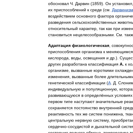
обосновал
Ч
.
Дарвин
(
1859
).
Он
установил
их
приспособлений
к
среде
(
см
.
Дарвиниз
воздействием
основного
фактора
органиче
разведения
сельскохозяйственных
животн
относительный
характер
,
так
как
при
изме
становиться
нецелесообразными
.
См
.
так
Адаптация
физиологическая
,
совокупно
приспособления
организма
к
меняющимся
кислорода
,
воды
,
освещения
и
др
.).
Сущес
других
разработана
классификация
А
.
к
хо
организме
,
вызванные
короткими
охлажде
изменения
,
вызванные
более
длительным
генетической
классификации
(
А
.
Д
.
Слони
индивидуальную
и
популяционную
,
котора
развивающуюся
в
определённых
условиях
первом
типе
наступают
значительные
реа
сохраняется
постоянство
внутренней
сред
реактивность
тех
же
систем
понижена
,
тка
центральную
нервную
систему
,
приобрета
сердечно
-
сосудистой
и
дыхательной
систе
состояние
водного
обмена
,
температура
т