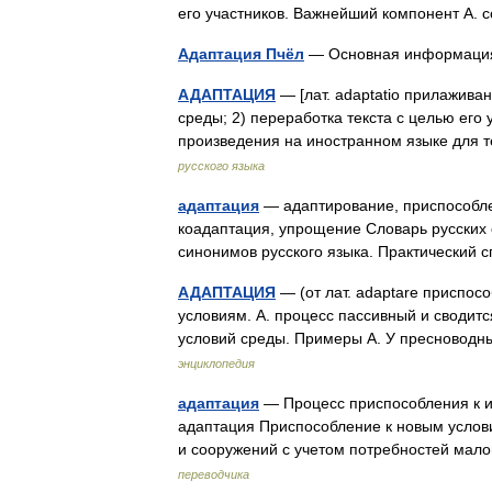
его участников. Важнейший компонент А
Адаптация Пчёл
— Основная информац
АДАПТАЦИЯ
— [лат. adaptatio прилажива
среды; 2) переработка текста с целью его
произведения на иностранном языке для 
русского языка
адаптация
— адаптирование, приспособле
коадаптация, упрощение Словарь русских
синонимов русского языка. Практический 
АДАПТАЦИЯ
— (от лат. adaptare приспос
условиям. А. процесс пассивный и сводитс
условий среды. Примеры А. У пресновод
энциклопедия
адаптация
— Процесс приспособления к и
адаптация Приспособление к новым услови
и сооружений с учетом потребностей ма
переводчика