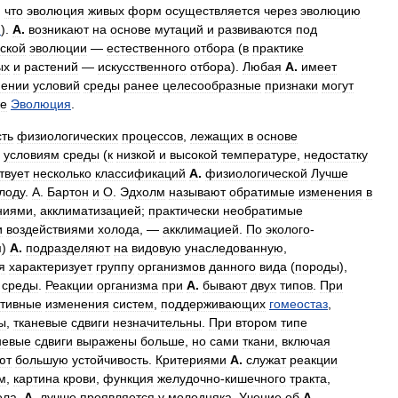
,
что
эволюция
живых
форм
осуществляется
через
эволюцию
м
).
А
.
возникают
на
основе
мутаций
и
развиваются
под
ской
эволюции
—
естественного
отбора
(
в
практике
ых
и
растений
—
искусственного
отбора
).
Любая
А
.
имеет
нении
условий
среды
ранее
целесообразные
признаки
могут
же
Эволюция
.
сть
физиологических
процессов
,
лежащих
в
основе
условиям
среды
(
к
низкой
и
высокой
температуре
,
недостатку
твует
несколько
классификаций
А
.
физиологической
Лучше
лоду
.
А
.
Бартон
и
О
.
Эдхолм
называют
обратимые
изменения
в
ниями
,
акклиматизацией
;
практически
необратимые
и
воздействиями
холода
, —
акклимацией
.
По
эколого
-
м
)
А
.
подразделяют
на
видовую
унаследованную
,
я
характеризует
группу
организмов
данного
вида
(
породы
),
среды
.
Реакции
организма
при
А
.
бывают
двух
типов
.
При
ктивные
изменения
систем
,
поддерживающих
гомеостаз
,
ы
,
тканевые
сдвиги
незначительны
.
При
втором
типе
невые
сдвиги
выражены
больше
,
но
сами
ткани
,
включая
ют
большую
устойчивость
.
Критериями
А
.
служат
реакции
м
,
картина
крови
,
функция
желудочно
-
кишечного
тракта
,
ела
.
А
.
лучше
проявляется
у
молодняка
.
Учение
об
А
.